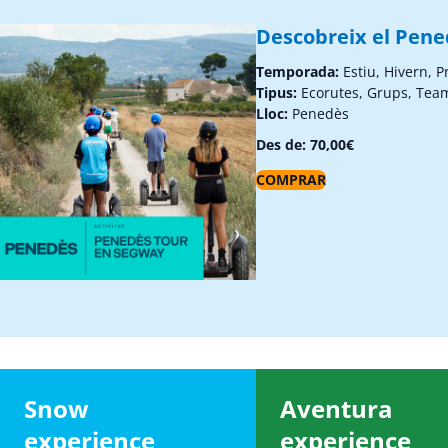
Descobreix el Pen
Temporada:
Estiu, Hivern, 
Tipus:
Ecorutes, Grups, Tea
Lloc:
Penedès
Des de:
70,00
€
COMPRAR
Snow
Aventura
experience
experience