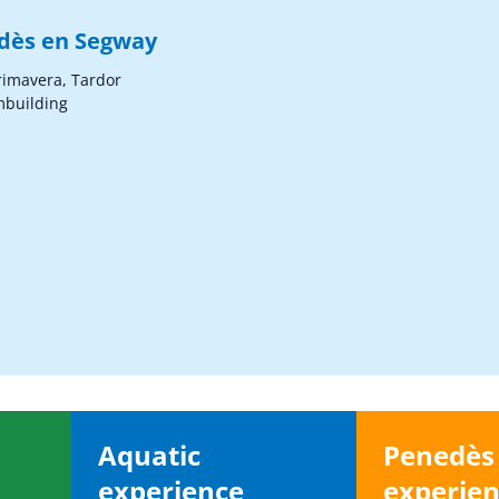
edès en Segway
Primavera, Tardor
mbuilding
Aquatic
Penedè
experience
experie