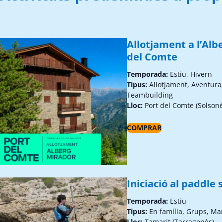
Allotjament a l’Alb
del Comte
Temporada:
Estiu, Hivern
Tipus:
Allotjament, Aventura
Teambuilding
Lloc:
Port del Comte (Solson
COMPRAR
Iniciació al paddle 
Temporada:
Estiu
Tipus:
En família, Grups, Ma
Lloc:
Tamarit (Tarragonès)