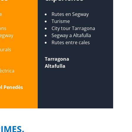
e
Rutes en Segway
Turisme
ons
City tour Tarragona
Segway
Segway a Altafulla
s
Rutes entre cales
turals
Tarragona
Altafulla
lèctrica
el Penedès
s
PIMES.