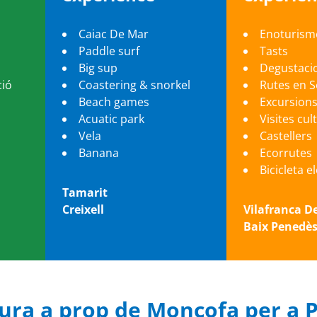
Caiac De Mar
Enoturism
Paddle surf
Tasts
Big sup
Degustaci
ció
Coastering & snorkel
Rutes en 
Beach games
Excursion
Acuatic park
Visites cul
Vela
Castellers
Banana
Ecorrutes
Bicicleta e
Tamarit
Creixell
Vilafranca D
Baix Penedè
ntura a prop de Moncofa per a 