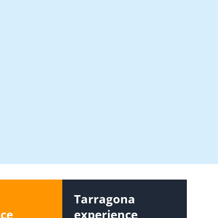
s
Tarragona
nce
experience