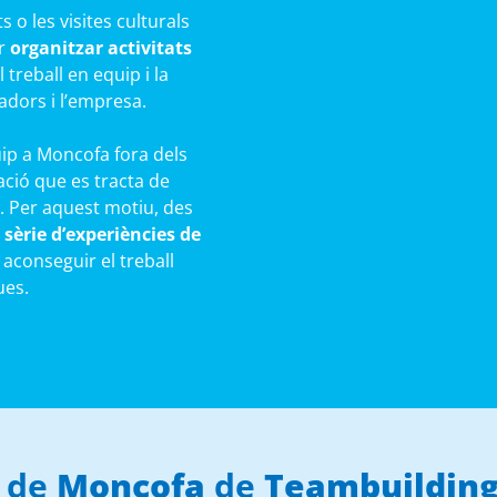
 o les visites culturals
er
organitzar activitats
treball en equip i la
ladors i l’empresa.
quip a Moncofa fora dels
ació que es tracta de
. Per aquest motiu, des
sèrie d’experiències de
aconseguir el treball
ues.
p de
Moncofa
de
Teambuildin