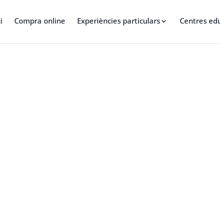
i
Compra online
Experiències particulars
Centres ed