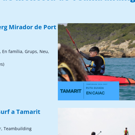
erg Mirador de Port
, En família, Grups, Neu,
ès)
surf a Tamarit
r, Teambuilding