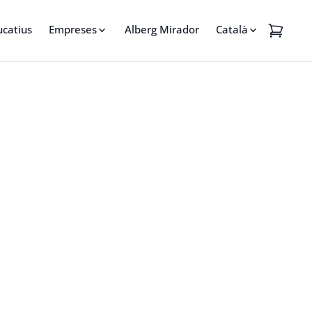
ucatius
Empreses
Alberg Mirador
Català