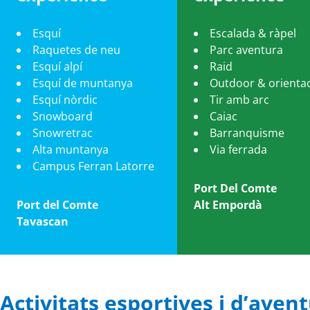
Esquí
Escalada & ràpel
Raquetes de neu
Parc aventura
Esquí alpí
Raid
Esquí de muntanya
Outdoor & orienta
Esquí nòrdic
Tir amb arc
Snowboard
Caiac
Snowretrac
Barranquisme
Alta muntanya
Via ferrada
Campus Ferran Latorre
Port Del Comte
Port del Comte
Alt Empordà
Tavascan
Activitats esportives i d’ave