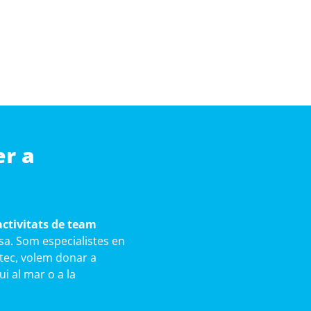
er a
activitats de team
sa. Som especialistes en
ortec, volem donar a
ui al mar o a la