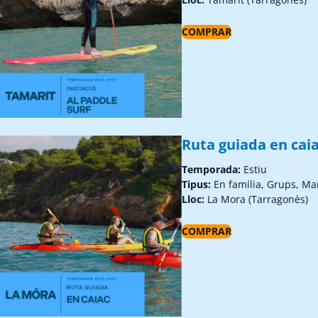
COMPRAR
Ruta guiada en caia
Temporada:
Estiu
Tipus:
En família, Grups, Ma
Lloc:
La Mora (Tarragonès)
COMPRAR