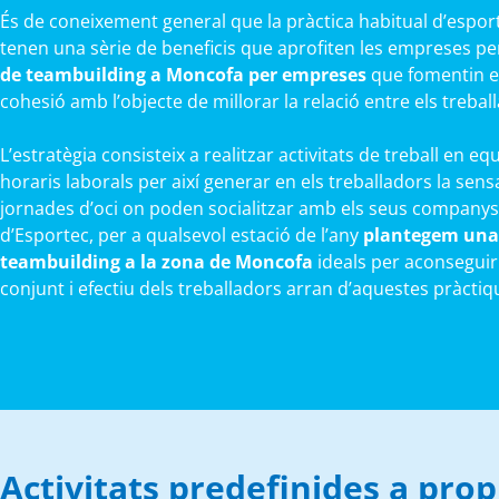
És de coneixement general que la pràctica habitual d’esports
tenen una sèrie de beneficis que aprofiten les empreses p
de teambuilding a Moncofa per empreses
que fomentin el 
cohesió amb l’objecte de millorar la relació entre els trebal
L’estratègia consisteix a realitzar activitats de treball en e
horaris laborals per així generar en els treballadors la sens
jornades d’oci on poden socialitzar amb els seus companys
d’Esportec, per a qualsevol estació de l’any
plantegem una 
teambuilding a la zona de Moncofa
ideals per aconseguir 
conjunt i efectiu dels treballadors arran d’aquestes pràctiq
Activitats predefinides a pro