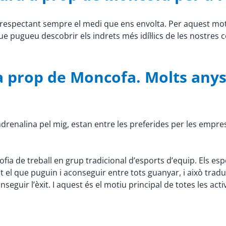
s, respectant sempre el medi que ens envolta. Per aquest m
que pugueu descobrir els indrets més idíl·lics de les nostres 
a prop de Moncofa. Molts anys
ta adrenalina pel mig, estan entre les preferides per les empr
osofia de treball en grup tradicional d’esports d’equip. Els e
ot el que puguin i aconseguir entre tots guanyar, i això tra
nseguir l’èxit. I aquest és el motiu principal de totes les ac