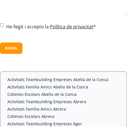
C
He llegit i accepto la
Política de privacitat
*
o
n
C
s
A
e
P
n
T
t
C
*
H
A
Activitats Teambuilding Empreses Abella de la Conca
Activitats Família Amics Abella de la Conca
Colònies Escolars Abella de la Conca
Activitats Teambuilding Empreses Abrera
Activitats Família Amics Abrera
Colònies Escolars Abrera
Activitats Teambuilding Empreses Àger