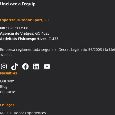
Activitats Teambuilding Empreses Aiguaviva
Uneix-te a l’equip
Activitats Família Amics Aiguaviva
Colònies Escolars Aiguaviva
Esportec Outdoor Sport, S.L.
Activitats Teambuilding Empreses Aín
NIF
: B-17933508
Activitats Família Amics Aín
Agència de Viatges
: GC-4023
Colònies Escolars Aín
Activitats Fisicoesportives
: C-433
Activitats Teambuilding Empreses Aitona
Activitats Família Amics Aitona
Empresa reglamentada segons el Decret Legislatiu 56/2003 i la Llei
3/2008.
Colònies Escolars Aitona
Activitats Teambuilding Empreses Alàs i Cerc
Instagram
TikTok
Facebook
LinkedIn
YouTube
Activitats Família Amics Alàs i Cerc
Nosaltres
Colònies Escolars Alàs i Cerc
Qui som
Activitats Teambuilding Empreses Albagés
Blog
Activitats Família Amics Albagés
Contacte
Colònies Escolars Albagés
Activitats Teambuilding Empreses Albanyà
Enllaços
Activitats Família Amics Albanyà
MICE Outdoor Experiences