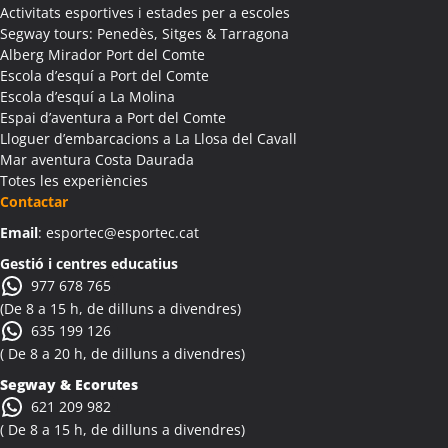
Colònies Escolars Albanyà
Activitats esportives i estades per a escoles
Activitats Teambuilding Empreses Albatàrrec
Segway tours: Penedès, Sitges & Tarragona
Alberg Mirador Port del Comte
Activitats Família Amics Albatàrrec
Escola d’esquí a Port del Comte
Colònies Escolars Albatàrrec
Escola d’esquí a La Molina
Activitats Teambuilding Empreses Albesa
Espai d’aventura a Port del Comte
Activitats Família Amics Albesa
Lloguer d’embarcacions a La Llosa del Cavall
Colònies Escolars Albesa
Mar aventura Costa Daurada
Totes les experiències
Activitats Teambuilding Empreses Albi
Contactar
Activitats Família Amics Albi
Email
: esportec@esportec.cat
Colònies Escolars Albi
Activitats Teambuilding Empreses Albinyana
Gestió i centres educatius
977 678 765
Activitats Família Amics Albinyana
(De 8 a 15 h, de dilluns a divendres)
Colònies Escolars Albinyana
635 199 126
Activitats Teambuilding Empreses Albiol
( De 8 a 20 h, de dilluns a divendres)
Activitats Família Amics Albiol
Segway & Ecorutes
Colònies Escolars Albiol
621 209 982
Activitats Teambuilding Empreses Albocàsser
( De 8 a 15 h, de dilluns a divendres)
Activitats Família Amics Albocàsser