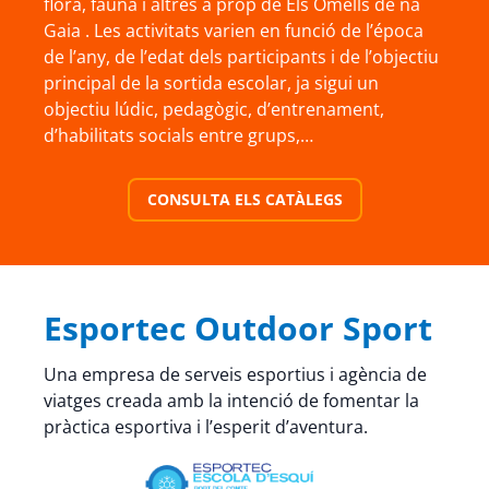
flora, fauna i altres a prop de Els Omells de na
Gaia . Les activitats varien en funció de l’época
de l’any, de l’edat dels participants i de l’objectiu
principal de la sortida escolar, ja sigui un
objectiu lúdic, pedagògic, d’entrenament,
d’habilitats socials entre grups,…
CONSULTA ELS CATÀLEGS
Esportec Outdoor Sport
Una empresa de serveis esportius i agència de
viatges creada amb la intenció de fomentar la
pràctica esportiva i l’esperit d’aventura.