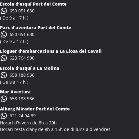
Escola d’esquí Port del Comte
Colònies Escolars Albocàsser
650 051 630
Activitats Teambuilding Empreses Albons
( De 9 a 17 h )
Activitats Família Amics Albons
Parc d’aventura Port del Comte
Colònies Escolars Albons
650 051 630
Activitats Teambuilding Empreses Alcalà de Xivert
( De 9 a 17 h )
Activitats Família Amics Alcalà de Xivert
Lloguer d’embarcacions a La Llosa del Cavall
Colònies Escolars Alcalà de Xivert
623 764 990
Activitats Teambuilding Empreses Alcanar
Escola d’esquí a La Molina
Activitats Família Amics Alcanar
658 188 936
Colònies Escolars Alcanar
( De 8 a 17 h )
Activitats Teambuilding Empreses Alcanó
Mar
Aventura
Activitats Família Amics Alcanó
658 188 936
Colònies Escolars Alcanó
Alberg Mirador Port del Comte
Activitats Teambuilding Empreses Alcarràs
621 24 94 39
Activitats Família Amics Alcarràs
Horari d’hivern de 8h a 20h
Colònies Escolars Alcarràs
Horari resta d’any de 8h a 15h de dilluns a divendres
Activitats Teambuilding Empreses Alcoletge