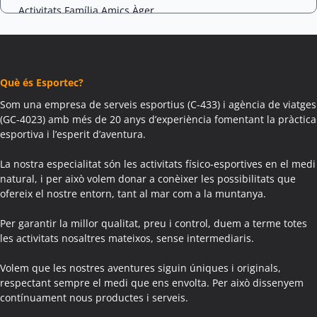
Activitats Família Amics Àger
Colònies Escolars Àger
Activitats Teambuilding Empreses Agramunt
Activitats Família Amics Agramunt
Què és Esportec?
Colònies Escolars Agramunt
Activitats Teambuilding Empreses Aguilar de Segarra
Som una empresa de serveis esportius (C-433) i agència de viatges
(GC-4023) amb més de 20 anys d’experiència fomentant la pràctica
Activitats Família Amics Aguilar de Segarra
esportiva i l’esperit d’aventura.
Colònies Escolars Aguilar de Segarra
Activitats Teambuilding Empreses Agullana
La nostra especialitat són les activitats físico-esportives en el medi
Activitats Família Amics Agullana
natural, i per això volem donar a conèixer les possibilitats que
ofereix el nostre entorn, tant al mar com a la muntanya.
Colònies Escolars Agullana
Activitats Teambuilding Empreses Aiguafreda
Per garantir la millor qualitat, preu i control, duem a terme totes
Activitats Família Amics Aiguafreda
les activitats nosaltres mateixos, sense intermediaris.
Colònies Escolars Aiguafreda
Volem que les nostres aventures siguin úniques i originals,
Activitats Teambuilding Empreses Aiguamúrcia
respectant sempre el medi que ens envolta. Per això dissenyem
Activitats Família Amics Aiguamúrcia
contínuament nous productes i serveis.
Colònies Escolars Aiguamúrcia