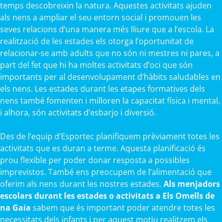
temps descobreixin la natura. Aquestes activitats ajuden
als nens a ampliar el seu entorn social i promouen les
seves relacions d’una manera més lliure que a l’escola. La
realització de les estades els otorga l’oportunitat de
relacionar-se amb adults que no són ni mestres ni pares, a
part del fet que hi ha moltes activitats d’oci que són
importants per al desenvolupament d’hàbits saludables en
els nens. Les estades durant les etapes formatives dels
nens també fomenten i milloren la capacitat física i mental,
i alhora, són activitats d’esbarjo i diversió.
Des de l’equip d’Esportec planifiquem prèviament totes les
activitats que es duran a terme. Aquesta planificació és
prou flexible per poder donar resposta a possibles
imprevistos. També ens preocupem de l’alimentació que
oferim als nens durant les nostres estades.
Als menjadors
escolars durant les estades o activitats a Els Omells de
na Gaia
sabem que és important poder atendre totes les
necessitats dels infants i per aquest motiu realitzem els