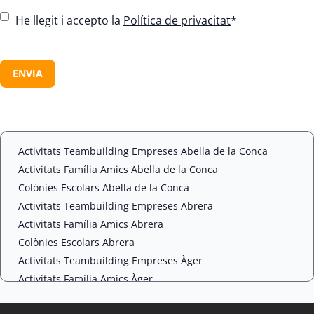
C
He llegit i accepto la
Política de privacitat
*
o
n
C
s
A
e
P
n
T
t
C
*
H
A
Activitats Teambuilding Empreses Abella de la Conca
Activitats Família Amics Abella de la Conca
Colònies Escolars Abella de la Conca
Activitats Teambuilding Empreses Abrera
Activitats Família Amics Abrera
Colònies Escolars Abrera
Activitats Teambuilding Empreses Àger
Activitats Família Amics Àger
Colònies Escolars Àger