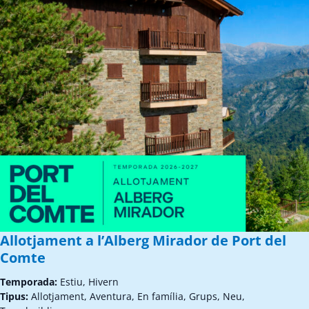
Allotjament a l’Alberg Mirador de Port del
Comte
Temporada:
Estiu, Hivern
Tipus:
Allotjament, Aventura, En família, Grups, Neu,