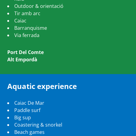
Outdoor & orientació
Tir amb arc
Caiac
Barranquisme
Via ferrada
Port Del Comte
Alt Empordà
Aquatic experience
Caiac De Mar
Paddle surf
Big sup
Coastering & snorkel
Beach games