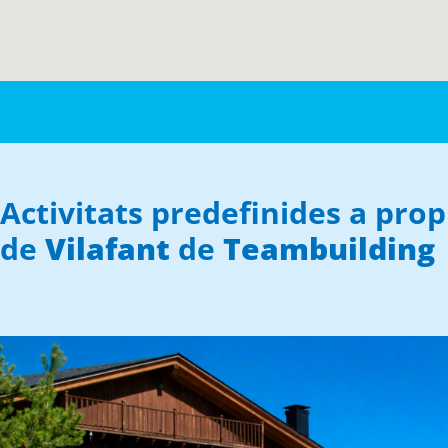
Activitats predefinides a prop
de
Vilafant
de
Teambuilding