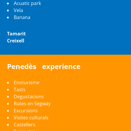
Acuatic park
Vela
Banana
Tamarit
Creixell
Penedès experience
Enoturisme
Tasts
Degustacions
Rutes en Segway
Excursions
Visites culturals
Castellers