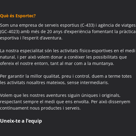
Activitats Teambuilding Empreses Agramunt
Activitats Família Amics Agramunt
Què és Esportec?
Colònies Escolars Agramunt
Activitats Teambuilding Empreses Aguilar de Segarra
Som una empresa de serveis esportius (C-433) i agència de viatges
(GC-4023) amb més de 20 anys d’experiència fomentant la pràctica
Activitats Família Amics Aguilar de Segarra
esportiva i l’esperit d’aventura.
Colònies Escolars Aguilar de Segarra
Activitats Teambuilding Empreses Agullana
La nostra especialitat són les activitats físico-esportives en el medi
Activitats Família Amics Agullana
natural, i per això volem donar a conèixer les possibilitats que
ofereix el nostre entorn, tant al mar com a la muntanya.
Colònies Escolars Agullana
Activitats Teambuilding Empreses Aiguafreda
Per garantir la millor qualitat, preu i control, duem a terme totes
Activitats Família Amics Aiguafreda
les activitats nosaltres mateixos, sense intermediaris.
Colònies Escolars Aiguafreda
Volem que les nostres aventures siguin úniques i originals,
Activitats Teambuilding Empreses Aiguamúrcia
respectant sempre el medi que ens envolta. Per això dissenyem
Activitats Família Amics Aiguamúrcia
contínuament nous productes i serveis.
Colònies Escolars Aiguamúrcia
Activitats Teambuilding Empreses Aiguaviva
Uneix-te a l’equip
Activitats Família Amics Aiguaviva
Colònies Escolars Aiguaviva