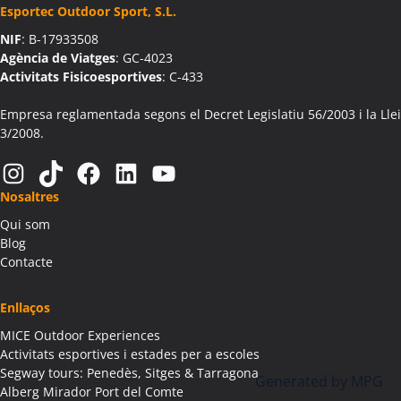
Esportec Outdoor Sport, S.L.
Activitats Teambuilding Empreses Aín
NIF
: B-17933508
Activitats Família Amics Aín
Agència de Viatges
: GC-4023
Colònies Escolars Aín
Activitats Fisicoesportives
: C-433
Activitats Teambuilding Empreses Aitona
Activitats Família Amics Aitona
Empresa reglamentada segons el Decret Legislatiu 56/2003 i la Llei
3/2008.
Colònies Escolars Aitona
Activitats Teambuilding Empreses Alàs i Cerc
Instagram
TikTok
Facebook
LinkedIn
YouTube
Activitats Família Amics Alàs i Cerc
Nosaltres
Colònies Escolars Alàs i Cerc
Qui som
Activitats Teambuilding Empreses Albagés
Blog
Activitats Família Amics Albagés
Contacte
Colònies Escolars Albagés
Activitats Teambuilding Empreses Albanyà
Enllaços
Activitats Família Amics Albanyà
MICE Outdoor Experiences
Colònies Escolars Albanyà
Activitats esportives i estades per a escoles
Activitats Teambuilding Empreses Albatàrrec
Segway tours: Penedès, Sitges & Tarragona
Generated by
MPG
Alberg Mirador Port del Comte
Activitats Família Amics Albatàrrec