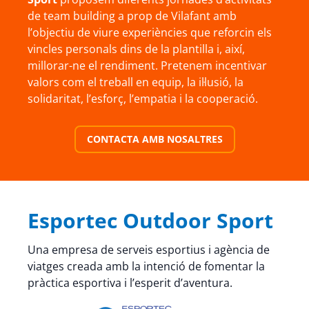
de team building a prop de Vilafant amb
l’objectiu de viure experiències que reforcin els
vincles personals dins de la plantilla i, així,
millorar-ne el rendiment. Pretenem incentivar
valors com el treball en equip, la il·lusió, la
solidaritat, l’esforç, l’empatia i la cooperació.
CONTACTA AMB NOSALTRES
Esportec Outdoor Sport
Una empresa de serveis esportius i agència de
viatges creada amb la intenció de fomentar la
pràctica esportiva i l’esperit d’aventura.