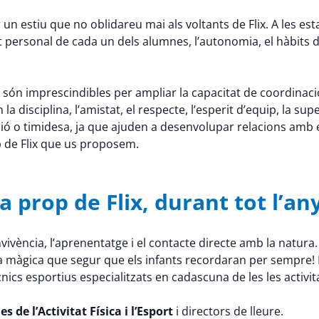
un estiu que no oblidareu mai als voltants de Flix. A les est
nt personal de cada un dels alumnes, l’autonomia, el hàbits
 són imprescindibles per ampliar la capacitat de coordinació, la 
disciplina, l’amistat, el respecte, l’esperit d’equip, la supe
ó o timidesa, ja que ajuden a desenvolupar relacions amb 
op de Flix que us proposem.
 prop de Flix, durant tot l’any
ivència, l’aprenentatge i el contacte directe amb la natura.
a màgica que segur que els infants recordaran per sempre! P
nics esportius especialitzats en cadascuna de les les activita
s de l’Activitat Física i l’Esport
i directors de lleure.