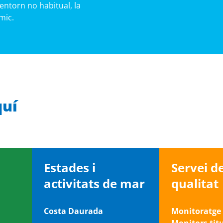
entorn no habitual, la
mic.
quí
Estades i
Servei d
activitats de mar
qualitat
Costa Daurada
Monitoratge 