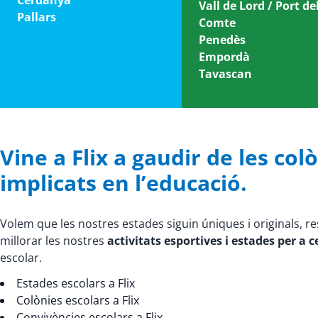
Cerdanya
Vall de Lord / Port de
Pallars
Comte
Penedès
Empordà
Tavascan
Vine a Flix a gaudir de les colò
implicats en l’educació.
Volem que les nostres estades siguin úniques i originals, r
millorar les nostres
activitats esportives i estades per a 
escolar.
Estades escolars a Flix
Colònies escolars a Flix
Convivències escolars a Flix