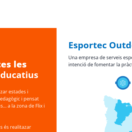
Esportec Outd
Una empresa de serveis espo
es les
intenció de fomentar la pràct
educatius
ar estades i
pedagògic i pensat
… a la zona de Flix i
s és realitazar