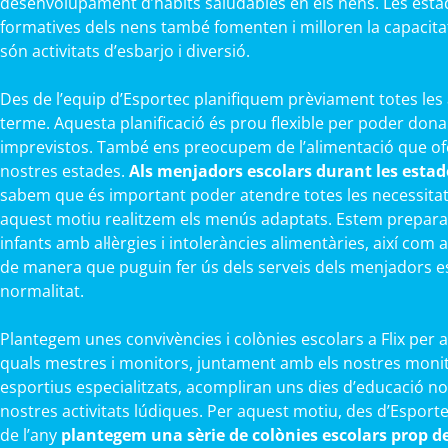
desenvolupament d’hàbits saludables en els nens. Les esta
formatives dels nens també fomenten i milloren la capacitat f
són activitats d’esbarjo i diversió.
Des de l’equip d’Esportec planifiquem prèviament totes les 
terme. Aquesta planificació és prou flexible per poder dona
imprevistos. També ens preocupem de l’alimentació que ofe
nostres estades.
Als menjadors escolars durant les estades
sabem que és important poder atendre totes les necessitats
aquest motiu realitzem els menús adaptats. Estem prepara
infants amb al·lèrgies i intoleràncies alimentàries, així com 
de manera que puguin fer ús dels serveis dels menjadors e
normalitat.
Plantegem unes convivències i colònies escolars a Flix per a 
quals mestres i monitors, juntament amb els nostres monit
esportius especialitzats, acompliran uns dies d’educació no
nostres activitats lúdiques. Per aquest motiu, des d’Esporte
de l’any
plantegem una sèrie de colònies escolars prop de