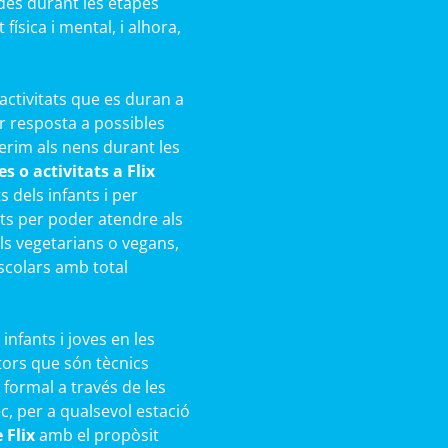
des durant les etapes
ísica i mental, i alhora,
activitats que es duran a
r resposta a possibles
rim als nens durant les
 o activitats a Flix
 dels infants i per
ts per poder atendre als
als vegetarians o vegans,
scolars amb total
infants i joves en les
ors que són tècnics
 formal a través de les
c, per a qualsevol estació
 Flix
amb el propòsit