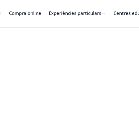
i
Compra online
Experiències particulars
Centres ed