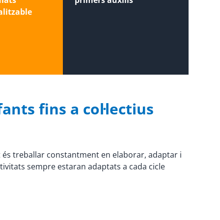
ulats
primers auxilis
litzable
ants fins a col·lectius
t és treballar constantment en elaborar, adaptar i
tivitats sempre estaran adaptats a cada cicle