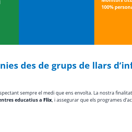
Monitors tit
l
100% persona
nies des de grups de llars d’inf
espectant sempre el medi que ens envolta. La nostra finalita
centres educatius a
Flix
, i assegurar que els programes d’ac