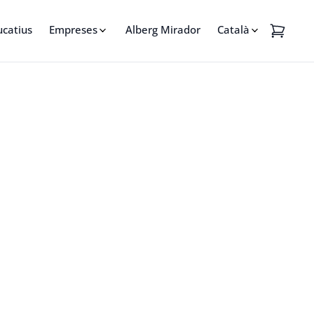
ucatius
Empreses
Alberg Mirador
Català