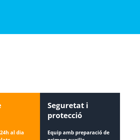
e
Seguretat i
protecció
24h al dia
Equip amb preparació de