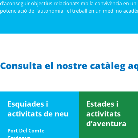
d’aconseguir objectius relacionats mb la convivència en un 
potenciació de l’autonomia i el treball en un medi no acadè
Consulta el nostre catàleg a
Esquiades i
Estades i
activitats de neu
activitats
d’aventura
Port Del Comte