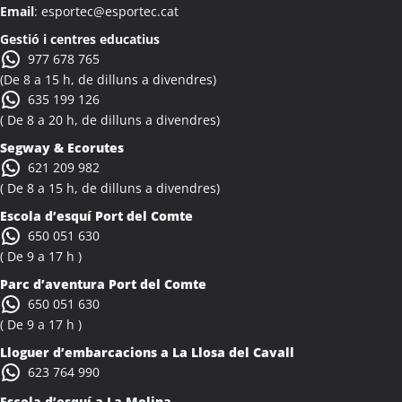
Email
: esportec@esportec.cat
Colònies Escolars Albi
Activitats Teambuilding Empreses Albinyana
Gestió i centres educatius
977 678 765
Activitats Família Amics Albinyana
(De 8 a 15 h, de dilluns a divendres)
Colònies Escolars Albinyana
635 199 126
Activitats Teambuilding Empreses Albiol
( De 8 a 20 h, de dilluns a divendres)
Activitats Família Amics Albiol
Segway & Ecorutes
Colònies Escolars Albiol
621 209 982
Activitats Teambuilding Empreses Albocàsser
( De 8 a 15 h, de dilluns a divendres)
Activitats Família Amics Albocàsser
Escola d’esquí Port del Comte
Colònies Escolars Albocàsser
650 051 630
Activitats Teambuilding Empreses Albons
( De 9 a 17 h )
Activitats Família Amics Albons
Parc d’aventura Port del Comte
Colònies Escolars Albons
650 051 630
Activitats Teambuilding Empreses Alcalà de Xivert
( De 9 a 17 h )
Activitats Família Amics Alcalà de Xivert
Lloguer d’embarcacions a La Llosa del Cavall
Colònies Escolars Alcalà de Xivert
623 764 990
Activitats Teambuilding Empreses Alcanar
Escola d’esquí a La Molina