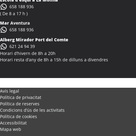
Activitats Família Amics Alcanar
658 188 936
Colònies Escolars Alcanar
( De 8 a 17 h )
Activitats Teambuilding Empreses Alcanó
Mar
Aventura
Activitats Família Amics Alcanó
658 188 936
Colònies Escolars Alcanó
Alberg Mirador Port del Comte
Activitats Teambuilding Empreses Alcarràs
621 24 94 39
Activitats Família Amics Alcarràs
Horari d’hivern de 8h a 20h
Colònies Escolars Alcarràs
Horari resta d’any de 8h a 15h de dilluns a divendres
Activitats Teambuilding Empreses Alcoletge
Activitats Família Amics Alcoletge
Colònies Escolars Alcoletge
Activitats Teambuilding Empreses Alcora
Avís legal
Política de privacitat
Activitats Família Amics Alcora
Política de reserves
Colònies Escolars Alcora
Condicions d’ús de les activitats
Activitats Teambuilding Empreses Alcover
Política de cookies
Activitats Família Amics Alcover
Accessibilitat
Mapa web
Colònies Escolars Alcover