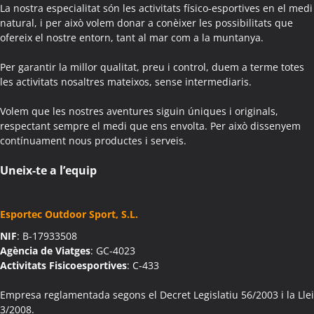
Activitats Teambuilding Empreses Agullana
La nostra especialitat són les activitats físico-esportives en el medi
Activitats Família Amics Agullana
natural, i per això volem donar a conèixer les possibilitats que
ofereix el nostre entorn, tant al mar com a la muntanya.
Colònies Escolars Agullana
Activitats Teambuilding Empreses Aiguafreda
Per garantir la millor qualitat, preu i control, duem a terme totes
Activitats Família Amics Aiguafreda
les activitats nosaltres mateixos, sense intermediaris.
Colònies Escolars Aiguafreda
Volem que les nostres aventures siguin úniques i originals,
Activitats Teambuilding Empreses Aiguamúrcia
respectant sempre el medi que ens envolta. Per això dissenyem
Activitats Família Amics Aiguamúrcia
contínuament nous productes i serveis.
Colònies Escolars Aiguamúrcia
Activitats Teambuilding Empreses Aiguaviva
Uneix-te a l’equip
Activitats Família Amics Aiguaviva
Colònies Escolars Aiguaviva
Esportec Outdoor Sport, S.L.
Activitats Teambuilding Empreses Aín
NIF
: B-17933508
Activitats Família Amics Aín
Agència de Viatges
: GC-4023
Colònies Escolars Aín
Activitats Fisicoesportives
: C-433
Activitats Teambuilding Empreses Aitona
Activitats Família Amics Aitona
Empresa reglamentada segons el Decret Legislatiu 56/2003 i la Llei
3/2008.
Colònies Escolars Aitona