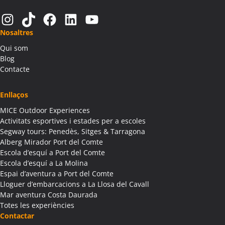
Activitats Teambuilding Empreses Alàs i Cerc
Instagram
TikTok
Facebook
LinkedIn
YouTube
Activitats Família Amics Alàs i Cerc
Nosaltres
Colònies Escolars Alàs i Cerc
Qui som
Activitats Teambuilding Empreses Albagés
Blog
Activitats Família Amics Albagés
Contacte
Colònies Escolars Albagés
Activitats Teambuilding Empreses Albanyà
Enllaços
Activitats Família Amics Albanyà
MICE Outdoor Experiences
Colònies Escolars Albanyà
Activitats esportives i estades per a escoles
Activitats Teambuilding Empreses Albatàrrec
Segway tours: Penedès, Sitges & Tarragona
Alberg Mirador Port del Comte
Activitats Família Amics Albatàrrec
Escola d’esquí a Port del Comte
Colònies Escolars Albatàrrec
Escola d’esquí a La Molina
Activitats Teambuilding Empreses Albesa
Espai d’aventura a Port del Comte
Activitats Família Amics Albesa
Lloguer d’embarcacions a La Llosa del Cavall
Colònies Escolars Albesa
Mar aventura Costa Daurada
Totes les experiències
Activitats Teambuilding Empreses Albi
Contactar
Activitats Família Amics Albi