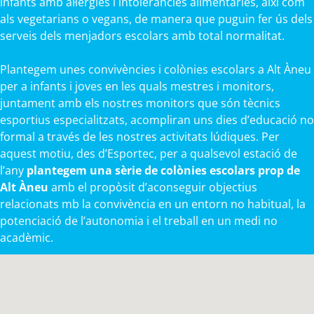
infants amb al·lèrgies i intoleràncies alimentàries, així com
als vegetarians o vegans, de manera que puguin fer ús dels
serveis dels menjadors escolars amb total normalitat.
Plantegem unes convivències i colònies escolars a Alt Àneu
per a infants i joves en les quals mestres i monitors,
juntament amb els nostres monitors que són tècnics
esportius especialitzats, acompliran uns dies d’educació no
formal a través de les nostres activitats lúdiques. Per
aquest motiu, des d’Esportec, per a qualsevol estació de
l’any
plantegem una sèrie de colònies escolars prop de
Alt Àneu
amb el propòsit d’aconseguir objectius
relacionats mb la convivència en un entorn no habitual, la
potenciació de l’autonomia i el treball en un medi no
acadèmic.