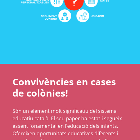
Convivències en cases
de colònies!
Són un element molt significatiu del sistema
educatiu català. El seu paper ha estat i segueix
essent fonamental en l’educació dels infants.
Ofereixen oportunitats educatives diferents i