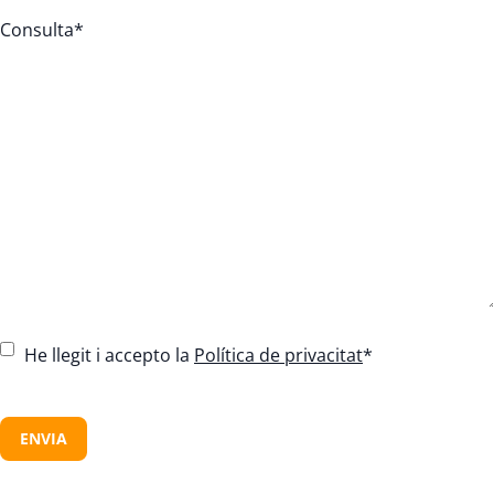
Consulta
*
C
He llegit i accepto la
Política de privacitat
*
o
n
C
s
A
e
P
n
T