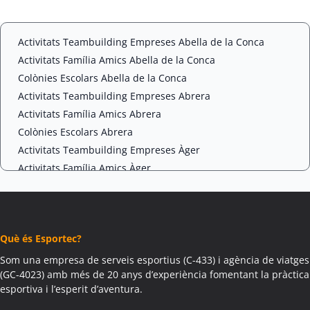
t
C
*
H
A
Activitats Teambuilding Empreses Abella de la Conca
Activitats Família Amics Abella de la Conca
Colònies Escolars Abella de la Conca
Activitats Teambuilding Empreses Abrera
Activitats Família Amics Abrera
Colònies Escolars Abrera
Activitats Teambuilding Empreses Àger
Activitats Família Amics Àger
Colònies Escolars Àger
Activitats Teambuilding Empreses Agramunt
Activitats Família Amics Agramunt
Què és Esportec?
Colònies Escolars Agramunt
Activitats Teambuilding Empreses Aguilar de Segarra
Som una empresa de serveis esportius (C-433) i agència de viatges
(GC-4023) amb més de 20 anys d’experiència fomentant la pràctica
Activitats Família Amics Aguilar de Segarra
esportiva i l’esperit d’aventura.
Colònies Escolars Aguilar de Segarra