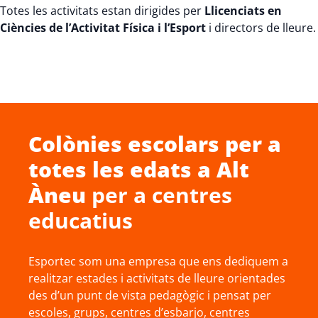
Totes les activitats estan dirigides per
Llicenciats en
Ciències de l’Activitat Física i l’Esport
i directors de lleure.
Colònies escolars
per a
totes les edats a
Alt
Àneu
per a centres
educatius
Esportec som una empresa que ens dediquem a
realitzar estades i activitats de lleure orientades
des d’un punt de vista pedagògic i pensat per
escoles, grups, centres d’esbarjo, centres