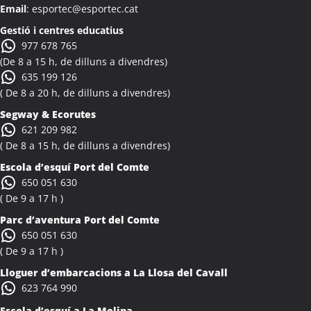
Email
: esportec@esportec.cat
Colònies Escolars Albi
Activitats Teambuilding Empreses Albinyana
Gestió i centres educatius
977 678 765
Activitats Família Amics Albinyana
(De 8 a 15 h, de dilluns a divendres)
Colònies Escolars Albinyana
635 199 126
Activitats Teambuilding Empreses Albiol
( De 8 a 20 h, de dilluns a divendres)
Activitats Família Amics Albiol
Segway & Ecorutes
Colònies Escolars Albiol
621 209 982
Activitats Teambuilding Empreses Albocàsser
( De 8 a 15 h, de dilluns a divendres)
Activitats Família Amics Albocàsser
Escola d’esquí Port del Comte
Colònies Escolars Albocàsser
650 051 630
Activitats Teambuilding Empreses Albons
( De 9 a 17 h )
Activitats Família Amics Albons
Parc d’aventura Port del Comte
Colònies Escolars Albons
650 051 630
Activitats Teambuilding Empreses Alcalà de Xivert
( De 9 a 17 h )
Activitats Família Amics Alcalà de Xivert
Lloguer d’embarcacions a La Llosa del Cavall
Colònies Escolars Alcalà de Xivert
623 764 990
Activitats Teambuilding Empreses Alcanar
Escola d’esquí a La Molina