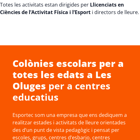
Totes les activitats estan dirigides per
Llicenciats en
Ciències de l’Activitat Física i l’Esport
i directors de lleure.
Colònies escolars
per a
totes les edats a
Les
Oluges
per a centres
educatius
Esportec som una empresa que ens dediquem a
realitzar estades i activitats de lleure orientades
des d’un punt de vista pedagògic i pensat per
escoles, grups, centres d’esbarjo, centres