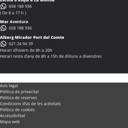
Activitats Família Amics Alcanar
658 188 936
Colònies Escolars Alcanar
( De 8 a 17 h )
Activitats Teambuilding Empreses Alcanó
Mar
Aventura
Activitats Família Amics Alcanó
658 188 936
Colònies Escolars Alcanó
Alberg Mirador Port del Comte
Activitats Teambuilding Empreses Alcarràs
621 24 94 39
Activitats Família Amics Alcarràs
Horari d’hivern de 8h a 20h
Colònies Escolars Alcarràs
Horari resta d’any de 8h a 15h de dilluns a divendres
Activitats Teambuilding Empreses Alcoletge
Activitats Família Amics Alcoletge
Colònies Escolars Alcoletge
Activitats Teambuilding Empreses Alcora
Avís legal
Política de privacitat
Activitats Família Amics Alcora
Política de reserves
Colònies Escolars Alcora
Condicions d’ús de les activitats
Activitats Teambuilding Empreses Alcover
Política de cookies
Activitats Família Amics Alcover
Accessibilitat
Mapa web
Colònies Escolars Alcover