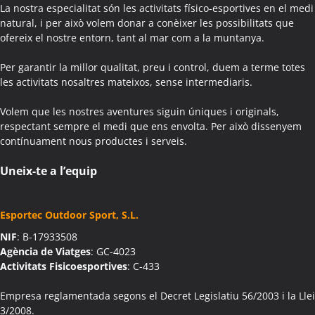
Activitats Teambuilding Empreses Agullana
La nostra especialitat són les activitats físico-esportives en el medi
Activitats Família Amics Agullana
natural, i per això volem donar a conèixer les possibilitats que
ofereix el nostre entorn, tant al mar com a la muntanya.
Colònies Escolars Agullana
Activitats Teambuilding Empreses Aiguafreda
Per garantir la millor qualitat, preu i control, duem a terme totes
Activitats Família Amics Aiguafreda
les activitats nosaltres mateixos, sense intermediaris.
Colònies Escolars Aiguafreda
Volem que les nostres aventures siguin úniques i originals,
Activitats Teambuilding Empreses Aiguamúrcia
respectant sempre el medi que ens envolta. Per això dissenyem
Activitats Família Amics Aiguamúrcia
contínuament nous productes i serveis.
Colònies Escolars Aiguamúrcia
Activitats Teambuilding Empreses Aiguaviva
Uneix-te a l’equip
Activitats Família Amics Aiguaviva
Colònies Escolars Aiguaviva
Esportec Outdoor Sport, S.L.
Activitats Teambuilding Empreses Aín
NIF
: B-17933508
Activitats Família Amics Aín
Agència de Viatges
: GC-4023
Colònies Escolars Aín
Activitats Fisicoesportives
: C-433
Activitats Teambuilding Empreses Aitona
Activitats Família Amics Aitona
Empresa reglamentada segons el Decret Legislatiu 56/2003 i la Llei
3/2008.
Colònies Escolars Aitona