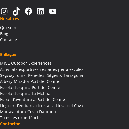
Activitats Teambuilding Empreses Alàs i Cerc
Instagram
TikTok
Facebook
LinkedIn
YouTube
Activitats Família Amics Alàs i Cerc
Nosaltres
Colònies Escolars Alàs i Cerc
Qui som
Activitats Teambuilding Empreses Albagés
Blog
Activitats Família Amics Albagés
Contacte
Colònies Escolars Albagés
Activitats Teambuilding Empreses Albanyà
Enllaços
Activitats Família Amics Albanyà
MICE Outdoor Experiences
Colònies Escolars Albanyà
Activitats esportives i estades per a escoles
Activitats Teambuilding Empreses Albatàrrec
Segway tours: Penedès, Sitges & Tarragona
Alberg Mirador Port del Comte
Activitats Família Amics Albatàrrec
Escola d’esquí a Port del Comte
Colònies Escolars Albatàrrec
Escola d’esquí a La Molina
Activitats Teambuilding Empreses Albesa
Espai d’aventura a Port del Comte
Activitats Família Amics Albesa
Lloguer d’embarcacions a La Llosa del Cavall
Colònies Escolars Albesa
Mar aventura Costa Daurada
Totes les experiències
Activitats Teambuilding Empreses Albi
Contactar
Activitats Família Amics Albi