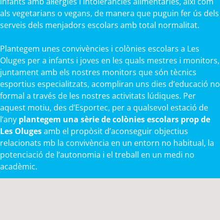
infants amb al·lèrgies i intoleràncies alimentàries, així com
als vegetarians o vegans, de manera que puguin fer ús dels
serveis dels menjadors escolars amb total normalitat.
Plantegem unes convivències i colònies escolars a Les
Oluges per a infants i joves en les quals mestres i monitors,
juntament amb els nostres monitors que són tècnics
esportius especialitzats, acompliran uns dies d’educació no
formal a través de les nostres activitats lúdiques. Per
aquest motiu, des d’Esportec, per a qualsevol estació de
l’any
plantegem una sèrie de colònies escolars prop de
Les Oluges
amb el propòsit d’aconseguir objectius
relacionats mb la convivència en un entorn no habitual, la
potenciació de l’autonomia i el treball en un medi no
acadèmic.