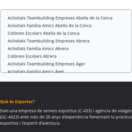
t
C
*
H
A
Activitats Teambuilding Empreses Abella de la Conca
Activitats Família Amics Abella de la Conca
Colònies Escolars Abella de la Conca
Activitats Teambuilding Empreses Abrera
Activitats Família Amics Abrera
Colònies Escolars Abrera
Activitats Teambuilding Empreses Àger
Activitats Família Amics Àger
Colònies Escolars Àger
Activitats Teambuilding Empreses Agramunt
Activitats Família Amics Agramunt
Què és Esportec?
Colònies Escolars Agramunt
Activitats Teambuilding Empreses Aguilar de Segarra
Som una empresa de serveis esportius (C-433) i agència de viatges
(GC-4023) amb més de 20 anys d’experiència fomentant la pràctica
Activitats Família Amics Aguilar de Segarra
esportiva i l’esperit d’aventura.
Colònies Escolars Aguilar de Segarra