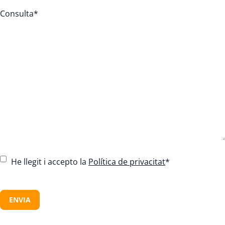
Consulta
*
C
He llegit i accepto la
Política de privacitat
*
o
n
C
s
A
e
P
n
T