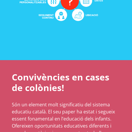
Convivències en cases
de colònies!
Són un element molt significatiu del sistema
educatiu català. El seu paper ha estat i segueix
essent fonamental en l’educació dels infants.
Ofereixen oportunitats educatives diferents i