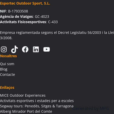
Esportec Outdoor Sport, S.L.
Activitats Teambuilding Empreses Aín
NIF
: B-17933508
Activitats Família Amics Aín
Agència de Viatges
: GC-4023
Colònies Escolars Aín
Activitats Fisicoesportives
: C-433
Activitats Teambuilding Empreses Aitona
Activitats Família Amics Aitona
Empresa reglamentada segons el Decret Legislatiu 56/2003 i la Llei
3/2008.
Colònies Escolars Aitona
Activitats Teambuilding Empreses Alàs i Cerc
Instagram
TikTok
Facebook
LinkedIn
YouTube
Activitats Família Amics Alàs i Cerc
Nosaltres
Colònies Escolars Alàs i Cerc
Qui som
Activitats Teambuilding Empreses Albagés
Blog
Activitats Família Amics Albagés
Contacte
Colònies Escolars Albagés
Activitats Teambuilding Empreses Albanyà
Enllaços
Activitats Família Amics Albanyà
MICE Outdoor Experiences
Colònies Escolars Albanyà
Activitats esportives i estades per a escoles
Activitats Teambuilding Empreses Albatàrrec
Segway tours: Penedès, Sitges & Tarragona
Generated by
MPG
Alberg Mirador Port del Comte
Activitats Família Amics Albatàrrec