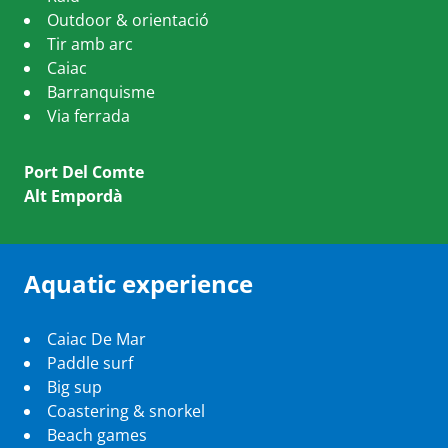
Outdoor & orientació
Tir amb arc
Caiac
Barranquisme
Via ferrada
Port Del Comte
Alt Empordà
Aquatic experience
Caiac De Mar
Paddle surf
Big sup
Coastering & snorkel
Beach games