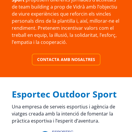
de team building a prop de Vidrà amb l’objectiu
de viure experiències que reforcin els vincles
personals dins de la plantilla i, així, millorar-ne el
rendiment. Pretenem incentivar valors com el
treball en equip, la il·lusió, la solidaritat, l’esforç,
l’empatia i la cooperació.
CONTACTA AMB NOSALTRES
Esportec Outdoor Sport
Una empresa de serveis esportius i agència de
viatges creada amb la intenció de fomentar la
pràctica esportiva i l’esperit d’aventura.