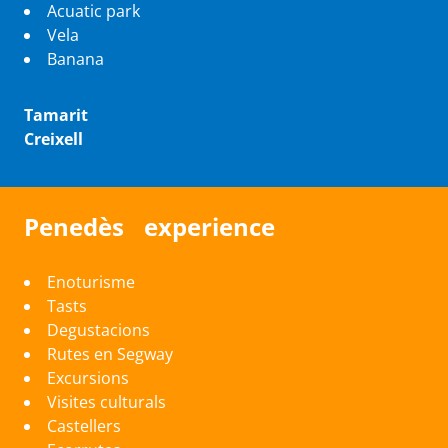
Acuatic park
Vela
Banana
Tamarit
Creixell
Penedès experience
Enoturisme
Tasts
Degustacions
Rutes en Segway
Excursions
Visites culturals
Castellers