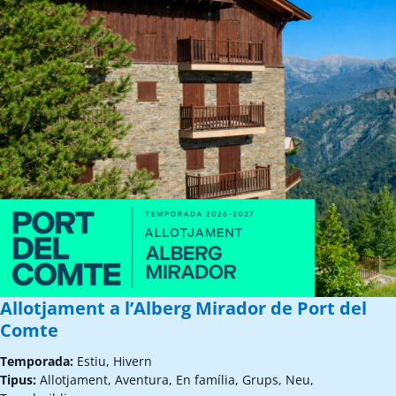
Allotjament a l’Alberg Mirador de Port del
Comte
Temporada:
Estiu, Hivern
Tipus:
Allotjament, Aventura, En família, Grups, Neu,