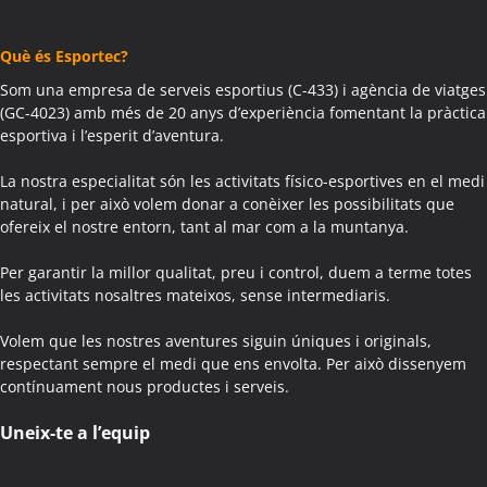
Activitats Teambuilding Empreses Agramunt
Activitats Família Amics Agramunt
Què és Esportec?
Colònies Escolars Agramunt
Activitats Teambuilding Empreses Aguilar de Segarra
Som una empresa de serveis esportius (C-433) i agència de viatges
(GC-4023) amb més de 20 anys d’experiència fomentant la pràctica
Activitats Família Amics Aguilar de Segarra
esportiva i l’esperit d’aventura.
Colònies Escolars Aguilar de Segarra
Activitats Teambuilding Empreses Agullana
La nostra especialitat són les activitats físico-esportives en el medi
Activitats Família Amics Agullana
natural, i per això volem donar a conèixer les possibilitats que
ofereix el nostre entorn, tant al mar com a la muntanya.
Colònies Escolars Agullana
Activitats Teambuilding Empreses Aiguafreda
Per garantir la millor qualitat, preu i control, duem a terme totes
Activitats Família Amics Aiguafreda
les activitats nosaltres mateixos, sense intermediaris.
Colònies Escolars Aiguafreda
Volem que les nostres aventures siguin úniques i originals,
Activitats Teambuilding Empreses Aiguamúrcia
respectant sempre el medi que ens envolta. Per això dissenyem
Activitats Família Amics Aiguamúrcia
contínuament nous productes i serveis.
Colònies Escolars Aiguamúrcia
Activitats Teambuilding Empreses Aiguaviva
Uneix-te a l’equip
Activitats Família Amics Aiguaviva
Colònies Escolars Aiguaviva