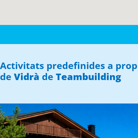
Activitats predefinides a prop
de
Vidrà
de
Teambuilding