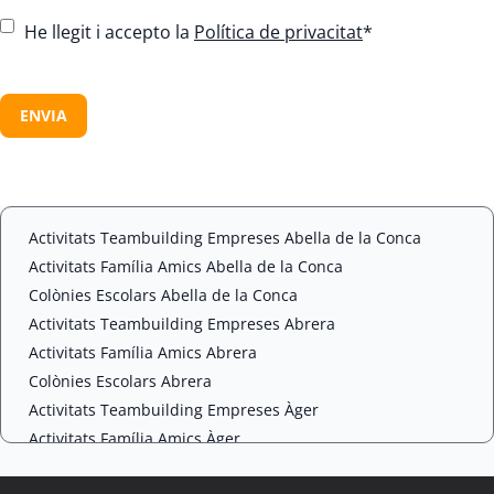
C
He llegit i accepto la
Política de privacitat
*
o
n
C
s
A
e
P
n
T
t
C
*
H
A
Activitats Teambuilding Empreses Abella de la Conca
Activitats Família Amics Abella de la Conca
Colònies Escolars Abella de la Conca
Activitats Teambuilding Empreses Abrera
Activitats Família Amics Abrera
Colònies Escolars Abrera
Activitats Teambuilding Empreses Àger
Activitats Família Amics Àger
Colònies Escolars Àger