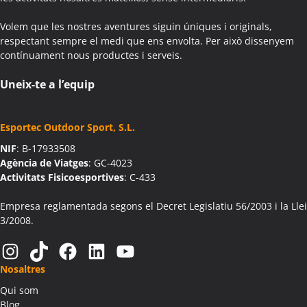
Colònies Escolars Aiguafreda
Volem que les nostres aventures siguin úniques i originals,
Activitats Teambuilding Empreses Aiguamúrcia
respectant sempre el medi que ens envolta. Per això dissenyem
Activitats Família Amics Aiguamúrcia
contínuament nous productes i serveis.
Colònies Escolars Aiguamúrcia
Activitats Teambuilding Empreses Aiguaviva
Uneix-te a l’equip
Activitats Família Amics Aiguaviva
Colònies Escolars Aiguaviva
Esportec Outdoor Sport, S.L.
Activitats Teambuilding Empreses Aín
NIF
: B-17933508
Activitats Família Amics Aín
Agència de Viatges
: GC-4023
Colònies Escolars Aín
Activitats Fisicoesportives
: C-433
Activitats Teambuilding Empreses Aitona
Activitats Família Amics Aitona
Empresa reglamentada segons el Decret Legislatiu 56/2003 i la Llei
3/2008.
Colònies Escolars Aitona
Activitats Teambuilding Empreses Alàs i Cerc
Instagram
TikTok
Facebook
LinkedIn
YouTube
Activitats Família Amics Alàs i Cerc
Nosaltres
Colònies Escolars Alàs i Cerc
Qui som
Activitats Teambuilding Empreses Albagés
Blog