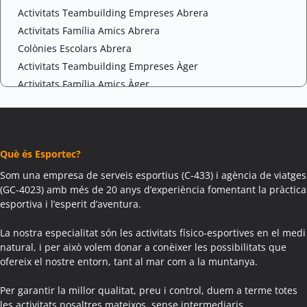
Activitats Teambuilding Empreses Abrera
Activitats Família Amics Abrera
Colònies Escolars Abrera
Activitats Teambuilding Empreses Àger
Activitats Família Amics Àger
Colònies Escolars Àger
Activitats Teambuilding Empreses Agramunt
Activitats Família Amics Agramunt
Què és Esportec?
Colònies Escolars Agramunt
Activitats Teambuilding Empreses Aguilar de Segarra
Som una empresa de serveis esportius (C-433) i agència de viatges
(GC-4023) amb més de 20 anys d’experiència fomentant la pràctica
Activitats Família Amics Aguilar de Segarra
esportiva i l’esperit d’aventura.
Colònies Escolars Aguilar de Segarra
Activitats Teambuilding Empreses Agullana
La nostra especialitat són les activitats físico-esportives en el medi
Activitats Família Amics Agullana
natural, i per això volem donar a conèixer les possibilitats que
ofereix el nostre entorn, tant al mar com a la muntanya.
Colònies Escolars Agullana
Activitats Teambuilding Empreses Aiguafreda
Per garantir la millor qualitat, preu i control, duem a terme totes
Activitats Família Amics Aiguafreda
les activitats nosaltres mateixos, sense intermediaris.