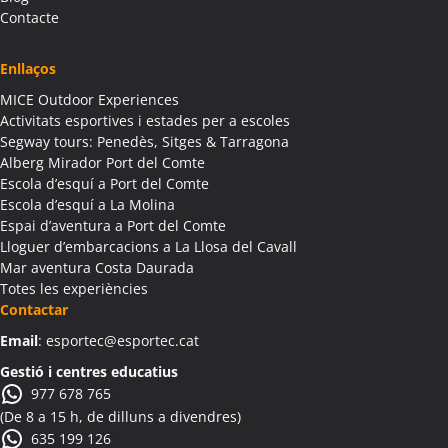
Activitats Família Amics Albagés
Contacte
Colònies Escolars Albagés
Activitats Teambuilding Empreses Albanyà
Enllaços
Activitats Família Amics Albanyà
MICE Outdoor Experiences
Colònies Escolars Albanyà
Activitats esportives i estades per a escoles
Activitats Teambuilding Empreses Albatàrrec
Segway tours: Penedès, Sitges & Tarragona
Alberg Mirador Port del Comte
Activitats Família Amics Albatàrrec
Escola d’esquí a Port del Comte
Colònies Escolars Albatàrrec
Escola d’esquí a La Molina
Activitats Teambuilding Empreses Albesa
Espai d’aventura a Port del Comte
Activitats Família Amics Albesa
Lloguer d’embarcacions a La Llosa del Cavall
Colònies Escolars Albesa
Mar aventura Costa Daurada
Totes les experiències
Activitats Teambuilding Empreses Albi
Contactar
Activitats Família Amics Albi
Email
: esportec@esportec.cat
Colònies Escolars Albi
Activitats Teambuilding Empreses Albinyana
Gestió i centres educatius
977 678 765
Activitats Família Amics Albinyana
(De 8 a 15 h, de dilluns a divendres)
Colònies Escolars Albinyana
635 199 126