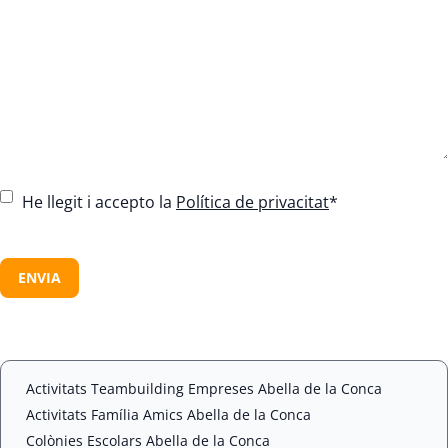
C
He llegit i accepto la
Política de privacitat
*
o
n
C
s
A
e
P
n
T
t
C
*
H
A
Activitats Teambuilding Empreses Abella de la Conca
Activitats Família Amics Abella de la Conca
Colònies Escolars Abella de la Conca