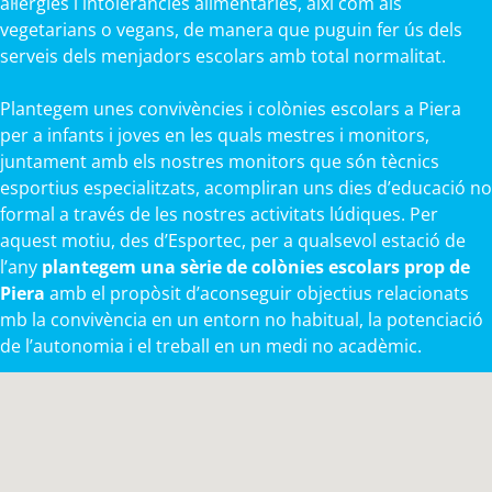
al·lèrgies i intoleràncies alimentàries, així com als
vegetarians o vegans, de manera que puguin fer ús dels
serveis dels menjadors escolars amb total normalitat.
Plantegem unes convivències i colònies escolars a Piera
per a infants i joves en les quals mestres i monitors,
juntament amb els nostres monitors que són tècnics
esportius especialitzats, acompliran uns dies d’educació no
formal a través de les nostres activitats lúdiques. Per
aquest motiu, des d’Esportec, per a qualsevol estació de
l’any
plantegem una sèrie de colònies escolars prop de
Piera
amb el propòsit d’aconseguir objectius relacionats
mb la convivència en un entorn no habitual, la potenciació
de l’autonomia i el treball en un medi no acadèmic.