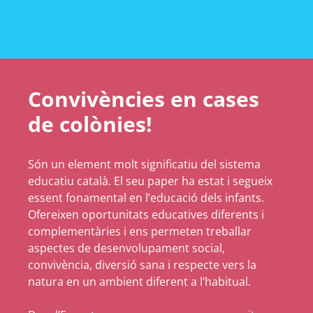
Convivències en cases
de colònies!
Són un element molt significatiu del sistema
educatiu català. El seu paper ha estat i segueix
essent fonamental en l’educació dels infants.
Ofereixen oportunitats educatives diferents i
complementàries i ens permeten treballar
aspectes de desenvolupament social,
convivència, diversió sana i respecte vers la
natura en un ambient diferent a l’habitual.