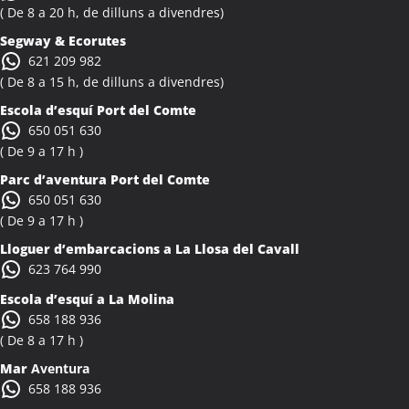
Activitats Teambuilding Empreses Albiol
( De 8 a 20 h, de dilluns a divendres)
Activitats Família Amics Albiol
Segway & Ecorutes
Colònies Escolars Albiol
621 209 982
Activitats Teambuilding Empreses Albocàsser
( De 8 a 15 h, de dilluns a divendres)
Activitats Família Amics Albocàsser
Escola d’esquí Port del Comte
Colònies Escolars Albocàsser
650 051 630
Activitats Teambuilding Empreses Albons
( De 9 a 17 h )
Activitats Família Amics Albons
Parc d’aventura Port del Comte
Colònies Escolars Albons
650 051 630
Activitats Teambuilding Empreses Alcalà de Xivert
( De 9 a 17 h )
Activitats Família Amics Alcalà de Xivert
Lloguer d’embarcacions a La Llosa del Cavall
Colònies Escolars Alcalà de Xivert
623 764 990
Activitats Teambuilding Empreses Alcanar
Escola d’esquí a La Molina
Activitats Família Amics Alcanar
658 188 936
Colònies Escolars Alcanar
( De 8 a 17 h )
Activitats Teambuilding Empreses Alcanó
Mar
Aventura
Activitats Família Amics Alcanó
658 188 936
Colònies Escolars Alcanó