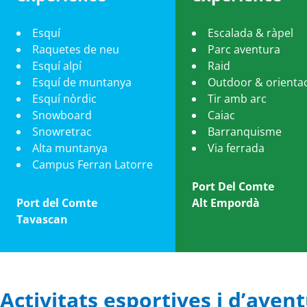
Esquí
Escalada & ràpel
Raquetes de neu
Parc aventura
Esquí alpí
Raid
Esquí de muntanya
Outdoor & orienta
Esquí nòrdic
Tir amb arc
Snowboard
Caiac
Snowretrac
Barranquisme
Alta muntanya
Via ferrada
Campus Ferran Latorre
Port Del Comte
Port del Comte
Alt Empordà
Tavascan
Activitats esportives i d’aven