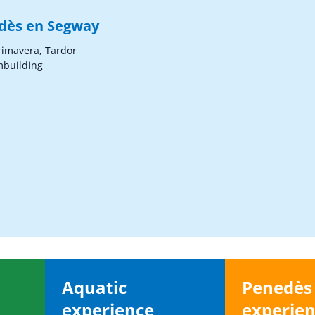
edès en Segway
Primavera, Tardor
mbuilding
Aquatic
Penedè
experience
experie