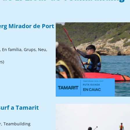
erg Mirador de Port
, En família, Grups, Neu,
ès)
surf a Tamarit
r, Teambuilding