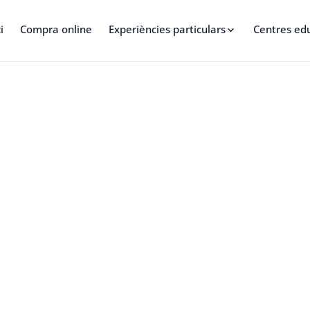
i
Compra online
Experiències particulars
Centres ed