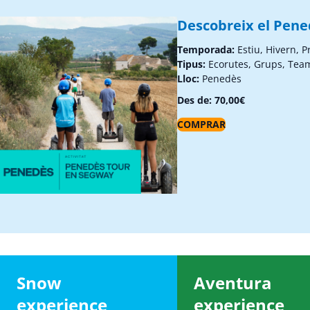
Descobreix el Pen
Temporada:
Estiu, Hivern, 
Tipus:
Ecorutes, Grups, Tea
Lloc:
Penedès
Des de:
70,00
€
COMPRAR
Snow
Aventura
experience
experience