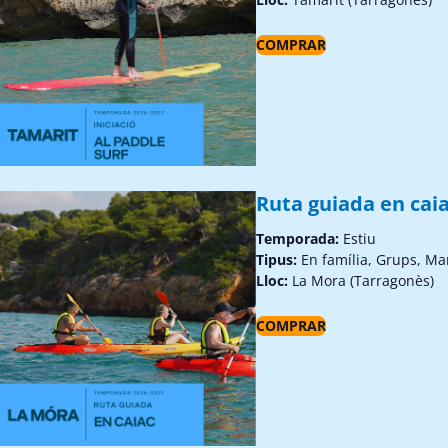
COMPRAR
Ruta guiada en caia
Temporada:
Estiu
Tipus:
En família, Grups, Ma
Lloc:
La Mora (Tarragonès)
COMPRAR