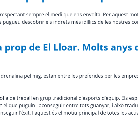
s, respectant sempre el medi que ens envolta. Per aquest m
ue pugueu descobrir els indrets més idíl·lics de les nostres c
 prop de El Lloar. Molts anys 
ta adrenalina pel mig, estan entre les preferides per les empre
osofia de treball en grup tradicional d’esports d’equip. Els e
ot el que puguin i aconseguir entre tots guanyar, i això tra
seguir l’èxit. I aquest és el motiu principal de totes les act