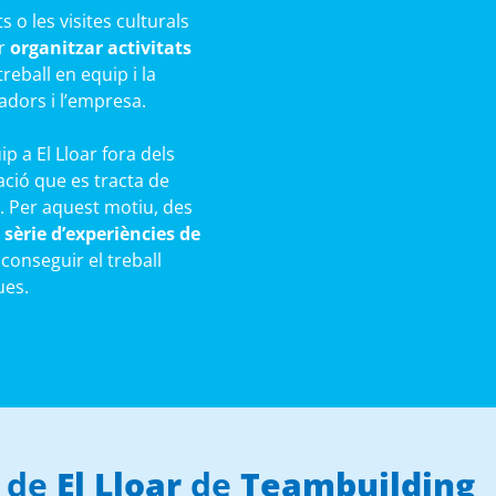
 o les visites culturals
er
organitzar activitats
reball en equip i la
ladors i l’empresa.
ip a El Lloar fora dels
ació que es tracta de
. Per aquest motiu, des
sèrie d’experiències de
conseguir el treball
ues.
p de
El Lloar
de
Teambuilding