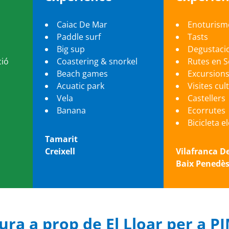
Caiac De Mar
Enoturism
Paddle surf
Tasts
Big sup
Degustaci
ció
Coastering & snorkel
Rutes en 
Beach games
Excursion
Acuatic park
Visites cul
Vela
Castellers
Banana
Ecorrutes
Bicicleta e
Tamarit
Creixell
Vilafranca D
Baix Penedè
tura a prop de El Lloar per a P