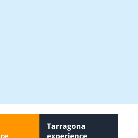
s
Tarragona
nce
experience