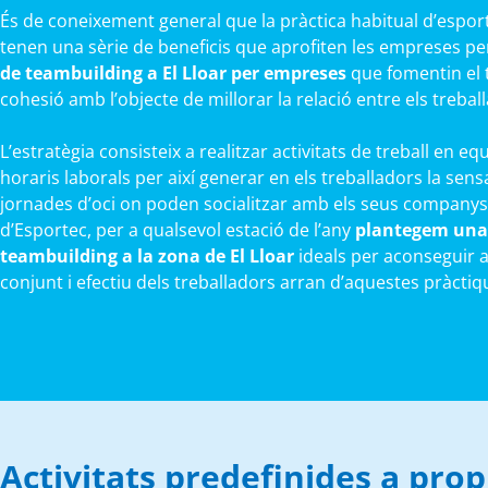
És de coneixement general que la pràctica habitual d’esports
tenen una sèrie de beneficis que aprofiten les empreses p
de teambuilding a El Lloar per empreses
que fomentin el t
cohesió amb l’objecte de millorar la relació entre els trebal
L’estratègia consisteix a realitzar activitats de treball en equ
horaris laborals per així generar en els treballadors la sens
jornades d’oci on poden socialitzar amb els seus companys
d’Esportec, per a qualsevol estació de l’any
plantegem una 
teambuilding a la zona de El Lloar
ideals per aconseguir a
conjunt i efectiu dels treballadors arran d’aquestes pràctiq
Activitats predefinides a pro