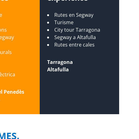
e
Rutes en Segway
Turisme
ons
City tour Tarragona
Segway
Segway a Altafulla
s
Rutes entre cales
turals
Tarragona
Altafulla
lèctrica
el Penedès
s
IMES.