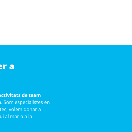
er a
activitats de team
. Som especialistes en
ortec, volem donar a
ui al mar o a la