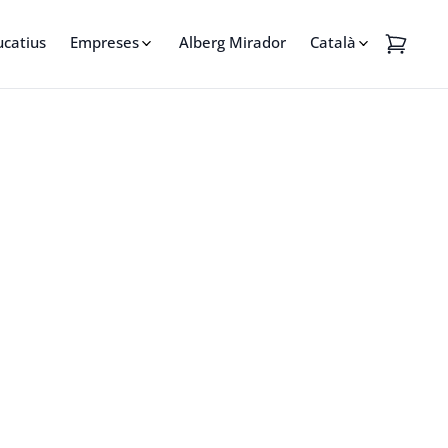
ucatius
Empreses
Alberg Mirador
Català