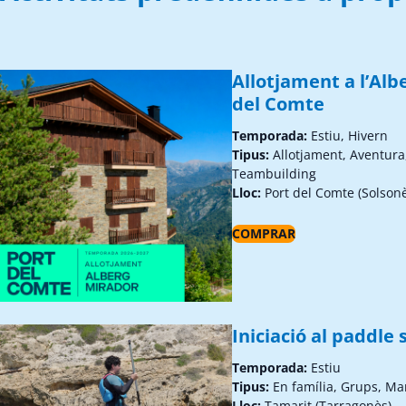
Allotjament a l’Alb
del Comte
Temporada:
Estiu, Hivern
Tipus:
Allotjament, Aventura
Teambuilding
Lloc:
Port del Comte (Solson
COMPRAR
Iniciació al paddle 
Temporada:
Estiu
Tipus:
En família, Grups, Ma
Lloc:
Tamarit (Tarragonès)