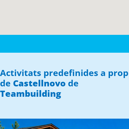
Activitats predefinides a prop
de
Castellnovo
de
Teambuilding