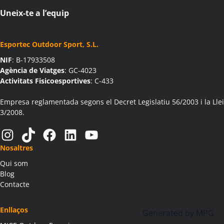
Activitats Teambuilding Empreses Aiguaviva
Uneix-te a l’equip
Activitats Família Amics Aiguaviva
Colònies Escolars Aiguaviva
Esportec Outdoor Sport, S.L.
Activitats Teambuilding Empreses Aín
NIF
: B-17933508
Activitats Família Amics Aín
Agència de Viatges
: GC-4023
Colònies Escolars Aín
Activitats Fisicoesportives
: C-433
Activitats Teambuilding Empreses Aitona
Activitats Família Amics Aitona
Empresa reglamentada segons el Decret Legislatiu 56/2003 i la Llei
3/2008.
Colònies Escolars Aitona
Activitats Teambuilding Empreses Alàs i Cerc
Instagram
TikTok
Facebook
LinkedIn
YouTube
Activitats Família Amics Alàs i Cerc
Nosaltres
Colònies Escolars Alàs i Cerc
Qui som
Activitats Teambuilding Empreses Albagés
Blog
Activitats Família Amics Albagés
Contacte
Colònies Escolars Albagés
Activitats Teambuilding Empreses Albanyà
Enllaços
Generated by
MPG
Activitats Família Amics Albanyà