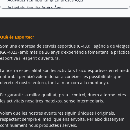
Activitats Família Amics Àger
Colònies Escolars Àger
Activitats Teambuilding Empreses Agramunt
Activitats Família Amics Agramunt
Què és Esportec?
Colònies Escolars Agramunt
Activitats Teambuilding Empreses Aguilar de Segarra
Som una empresa de serveis esportius (C-433) i agència de viatges
(GC-4023) amb més de 20 anys d’experiència fomentant la pràctica
Activitats Família Amics Aguilar de Segarra
esportiva i l’esperit d’aventura.
Colònies Escolars Aguilar de Segarra
Activitats Teambuilding Empreses Agullana
La nostra especialitat són les activitats físico-esportives en el medi
Activitats Família Amics Agullana
natural, i per això volem donar a conèixer les possibilitats que
ofereix el nostre entorn, tant al mar com a la muntanya.
Colònies Escolars Agullana
Activitats Teambuilding Empreses Aiguafreda
Per garantir la millor qualitat, preu i control, duem a terme totes
Activitats Família Amics Aiguafreda
les activitats nosaltres mateixos, sense intermediaris.
Colònies Escolars Aiguafreda
Volem que les nostres aventures siguin úniques i originals,
Activitats Teambuilding Empreses Aiguamúrcia
respectant sempre el medi que ens envolta. Per això dissenyem
Activitats Família Amics Aiguamúrcia
contínuament nous productes i serveis.
Colònies Escolars Aiguamúrcia