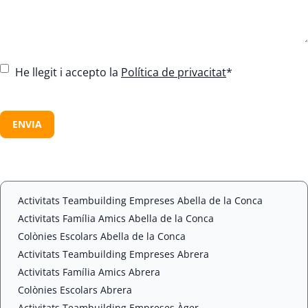
C
He llegit i accepto la
Política de privacitat
*
o
n
C
s
A
e
P
n
T
t
C
*
H
A
Activitats Teambuilding Empreses Abella de la Conca
Activitats Família Amics Abella de la Conca
Colònies Escolars Abella de la Conca
Activitats Teambuilding Empreses Abrera
Activitats Família Amics Abrera
Colònies Escolars Abrera
Activitats Teambuilding Empreses Àger