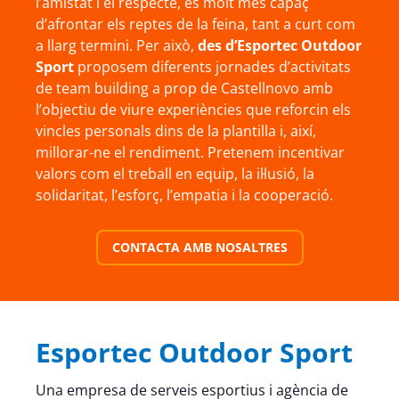
l’amistat i el respecte, és molt més capaç
d’afrontar els reptes de la feina, tant a curt com
a llarg termini. Per això,
des d’Esportec Outdoor
Sport
proposem diferents jornades d’activitats
de team building a prop de Castellnovo amb
l’objectiu de viure experiències que reforcin els
vincles personals dins de la plantilla i, així,
millorar-ne el rendiment. Pretenem incentivar
valors com el treball en equip, la il·lusió, la
solidaritat, l’esforç, l’empatia i la cooperació.
CONTACTA AMB NOSALTRES
Esportec Outdoor Sport
Una empresa de serveis esportius i agència de