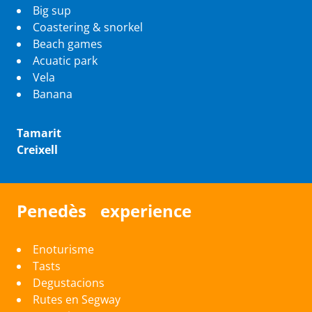
Big sup
Coastering & snorkel
Beach games
Acuatic park
Vela
Banana
Tamarit
Creixell
Penedès experience
Enoturisme
Tasts
Degustacions
Rutes en Segway