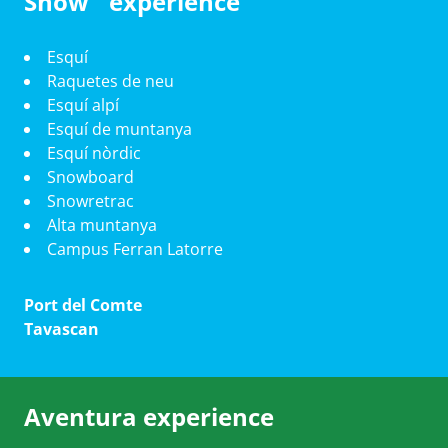
Snow experience
Esquí
Raquetes de neu
Esquí alpí
Esquí de muntanya
Esquí nòrdic
Snowboard
Snowretrac
Alta muntanya
Campus Ferran Latorre
Port del Comte
Tavascan
Aventura experience