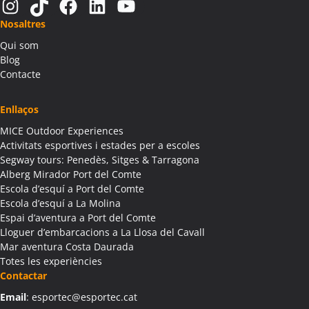
Instagram
TikTok
Facebook
LinkedIn
YouTube
Nosaltres
Qui som
Blog
Contacte
Enllaços
MICE Outdoor Experiences
Activitats esportives i estades per a escoles
Segway tours: Penedès, Sitges & Tarragona
Alberg Mirador Port del Comte
Escola d’esquí a Port del Comte
Escola d’esquí a La Molina
Espai d’aventura a Port del Comte
Lloguer d’embarcacions a La Llosa del Cavall
Mar aventura Costa Daurada
Totes les experiències
Contactar
Email
: esportec@esportec.cat