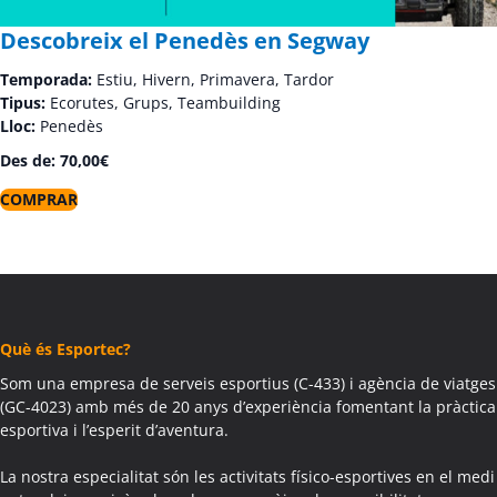
Descobreix el Penedès en Segway
Temporada:
Estiu, Hivern, Primavera, Tardor
Tipus:
Ecorutes, Grups, Teambuilding
Lloc:
Penedès
Des de:
70,00
€
COMPRAR
Què és Esportec?
Som una empresa de serveis esportius (C-433) i agència de viatges
(GC-4023) amb més de 20 anys d’experiència fomentant la pràctica
esportiva i l’esperit d’aventura.
La nostra especialitat són les activitats físico-esportives en el medi