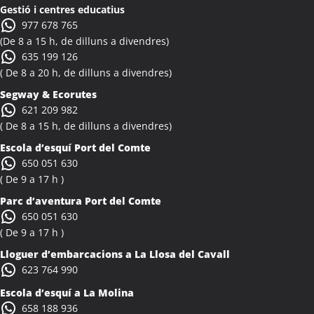
Gestió i centres educatius
977 678 765
(De 8 a 15 h, de dilluns a divendres)
635 199 126
( De 8 a 20 h, de dilluns a divendres)
Segway & Ecorutes
621 209 982
( De 8 a 15 h, de dilluns a divendres)
Escola d’esquí Port del Comte
650 051 630
( De 9 a 17 h )
Parc d’aventura Port del Comte
650 051 630
( De 9 a 17 h )
Lloguer d’embarcacions a La Llosa del Cavall
623 764 990
Escola d’esquí a La Molina
658 188 936