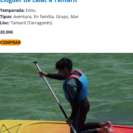
Temporada:
Estiu
Tipus:
Aventura, En família, Grups, Mar
Lloc:
Tamarit (Tarragonès)
20,00
€
COMPRAR