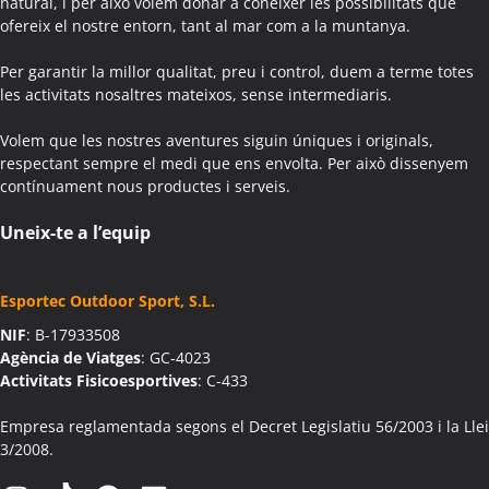
natural, i per això volem donar a conèixer les possibilitats que
ofereix el nostre entorn, tant al mar com a la muntanya.
Per garantir la millor qualitat, preu i control, duem a terme totes
les activitats nosaltres mateixos, sense intermediaris.
Volem que les nostres aventures siguin úniques i originals,
respectant sempre el medi que ens envolta. Per això dissenyem
contínuament nous productes i serveis.
Uneix-te a l’equip
Esportec Outdoor Sport, S.L.
NIF
: B-17933508
Agència de Viatges
: GC-4023
Activitats Fisicoesportives
: C-433
Empresa reglamentada segons el Decret Legislatiu 56/2003 i la Llei
3/2008.