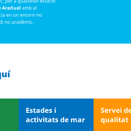
c, per a qualsevol estació
e Arañuel
amb el
cia en un entorn no
edi no acadèmic.
quí
Estades i
Servei d
activitats de mar
qualitat