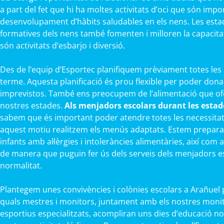
a part del fet que hi ha moltes activitats d’oci que són impo
desenvolupament d’hàbits saludables en els nens. Les esta
formatives dels nens també fomenten i milloren la capacitat f
són activitats d’esbarjo i diversió.
Des de l’equip d’Esportec planifiquem prèviament totes les 
terme. Aquesta planificació és prou flexible per poder dona
imprevistos. També ens preocupem de l’alimentació que ofe
nostres estades.
Als menjadors escolars durant les estade
sabem que és important poder atendre totes les necessitats
aquest motiu realitzem els menús adaptats. Estem prepara
infants amb al·lèrgies i intoleràncies alimentàries, així com 
de manera que puguin fer ús dels serveis dels menjadors e
normalitat.
Plantegem unes convivències i colònies escolars a Arañuel pe
quals mestres i monitors, juntament amb els nostres monit
esportius especialitzats, acompliran uns dies d’educació no