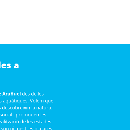
les a
de Arañuel
des de les
ies aquàtiques. Volem que
s descobreixin la natura.
 social i promouen les
ealització de les estades
 són ni mestres ni pares,