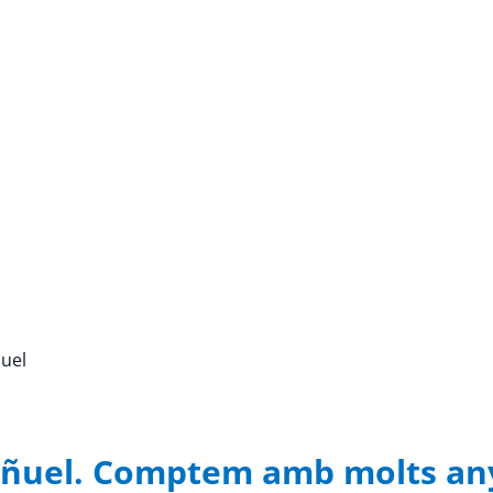
ñuel
rañuel. Comptem amb molts any