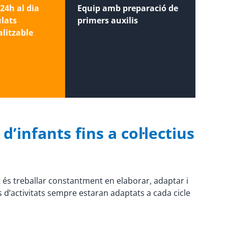
24h al dia
Equip amb preparació de
ulats
primers auxilis
litzable
’infants fins a col·lectius
t és treballar constantment en elaborar, adaptar i
 d’activitats sempre estaran adaptats a cada cicle