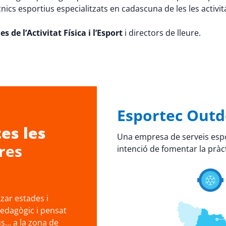
cnics esportius especialitzats en cadascuna de les les activi
s de l’Activitat Física i l’Esport
i directors de lleure.
Esportec Outd
es les
Una empresa de serveis espo
res
intenció de fomentar la pràct
ar estades i
pedagògic i pensat
us… a la zona de