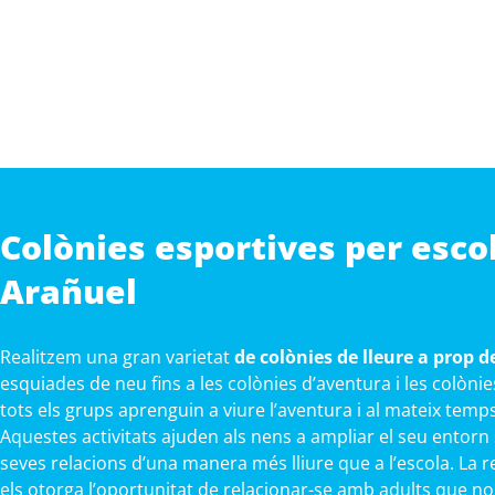
Colònies esportives per esco
Arañuel
Realitzem una gran varietat
de colònies de lleure a prop 
esquiades de neu fins a les colònies d’aventura i les colòn
tots els grups aprenguin a viure l’aventura i al mateix temp
Aquestes activitats ajuden als nens a ampliar el seu entorn
seves relacions d’una manera més lliure que a l’escola. La r
els otorga l’oportunitat de relacionar-se amb adults que no