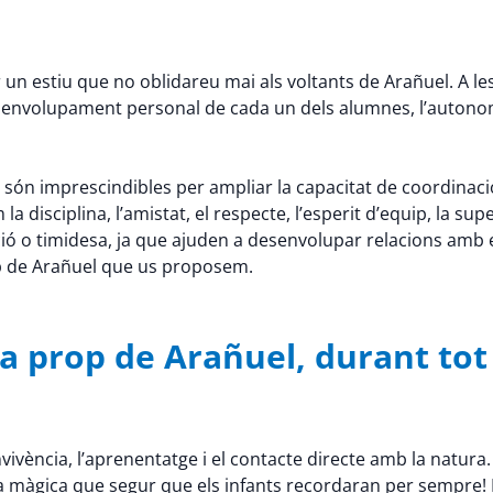
un estiu que no oblidareu mai als voltants de Arañuel. A les
 desenvolupament personal de cada un dels alumnes, l’autono
 són imprescindibles per ampliar la capacitat de coordinació, la 
disciplina, l’amistat, el respecte, l’esperit d’equip, la supe
ó o timidesa, ja que ajuden a desenvolupar relacions amb 
rop de Arañuel que us proposem.
 prop de Arañuel, durant tot l
ivència, l’aprenentatge i el contacte directe amb la natura.
a màgica que segur que els infants recordaran per sempre! P