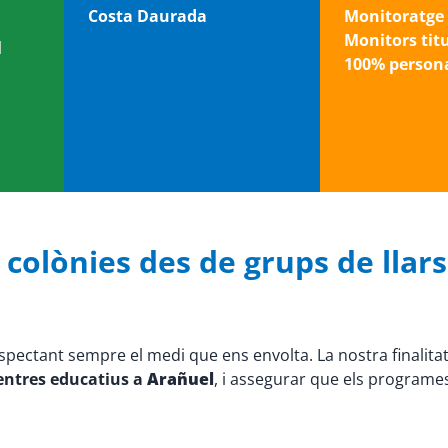
Costa Daurada
Monitoratge 
Monitors tit
l
100% persona
colònies des de grups de llars d
espectant sempre el medi que ens envolta. La nostra finalita
centres educatius a
Arañuel
, i assegurar que els programes