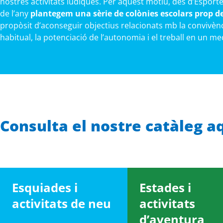
nostres activitats lúdiques. Per aquest motiu, des d’Esporte
de l’any
plantegem una sèrie de colònies escolars prop d
propòsit d’aconseguir objectius relacionats mb la convivèn
habitual, la potenciació de l’autonomia i el treball en un m
Consulta el nostre catàleg a
Esquiades i
Estades i
activitats de neu
activitats
d’aventura