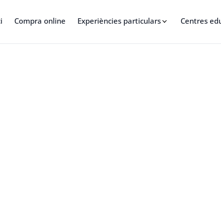
i
Compra online
Experiències particulars
Centres ed