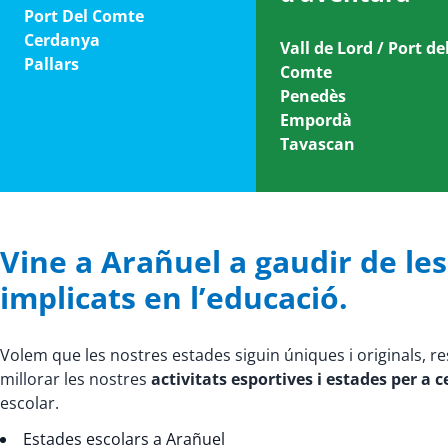
Port Del Comte
Cerdanya
Vall de Lord / Port de
Pallars
Comte
Penedès
Empordà
Tavascan
Vine a Arañuel a gaudir de les 
implicats en l’educació.
Volem que les nostres estades siguin úniques i originals, r
millorar les nostres
activitats esportives i estades per a 
escolar.
Estades escolars a Arañuel