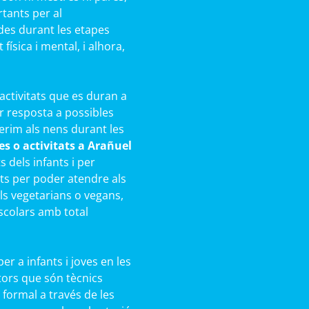
rtants per al
des durant les etapes
ísica i mental, i alhora,
activitats que es duran a
r resposta a possibles
rim als nens durant les
s o activitats a Arañuel
 dels infants i per
ts per poder atendre als
als vegetarians o vegans,
scolars amb total
r a infants i joves en les
ors que són tècnics
 formal a través de les