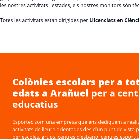
les nostres activitats i estades, els nostres monitors són tè
Totes les activitats estan dirigides per
Llicenciats en Cièncie
Colònies escolars
per a tot
edats a
Arañuel
per a cent
educatius
Esportec som una empresa que ens dediquem a realitz
activitats de lleure orientades des d’un punt de vista 
per escoles, grups, centres d’esbarjo, centres esporti