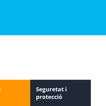
e
Seguretat i
protecció