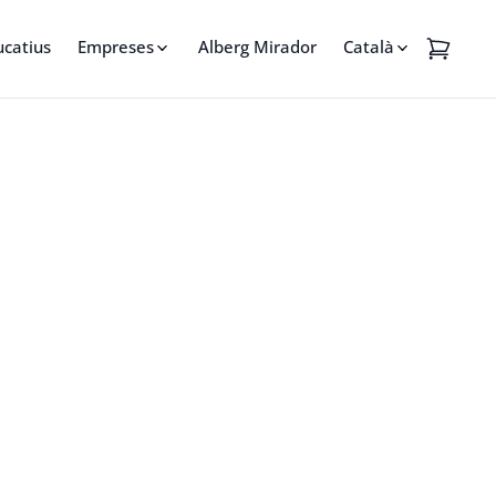
ucatius
Empreses
Alberg Mirador
Català