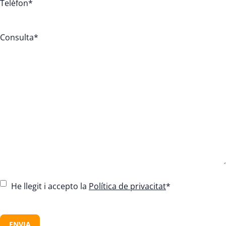
Telèfon
*
Consulta
*
C
He llegit i accepto la
Política de privacitat
*
o
n
C
s
A