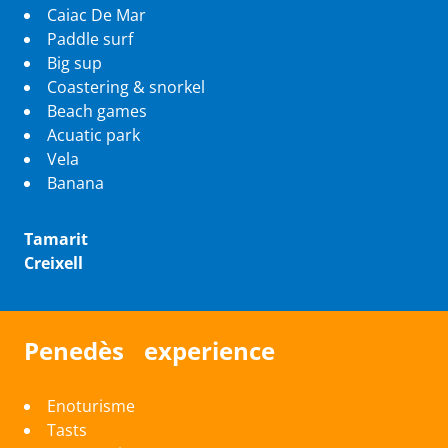
Caiac De Mar
Paddle surf
Big sup
Coastering & snorkel
Beach games
Acuatic park
Vela
Banana
Tamarit
Creixell
Penedès experience
Enoturisme
Tasts