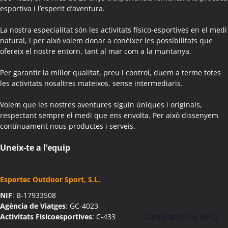
esportiva i l’esperit d’aventura.
Colònies Escolars Aguilar de Segarra
Activitats Teambuilding Empreses Agullana
La nostra especialitat són les activitats físico-esportives en el medi
Activitats Família Amics Agullana
natural, i per això volem donar a conèixer les possibilitats que
ofereix el nostre entorn, tant al mar com a la muntanya.
Colònies Escolars Agullana
Activitats Teambuilding Empreses Aiguafreda
Per garantir la millor qualitat, preu i control, duem a terme totes
Activitats Família Amics Aiguafreda
les activitats nosaltres mateixos, sense intermediaris.
Colònies Escolars Aiguafreda
Volem que les nostres aventures siguin úniques i originals,
Activitats Teambuilding Empreses Aiguamúrcia
respectant sempre el medi que ens envolta. Per això dissenyem
Activitats Família Amics Aiguamúrcia
contínuament nous productes i serveis.
Colònies Escolars Aiguamúrcia
Activitats Teambuilding Empreses Aiguaviva
Uneix-te a l’equip
Activitats Família Amics Aiguaviva
Colònies Escolars Aiguaviva
Esportec Outdoor Sport, S.L.
Activitats Teambuilding Empreses Aín
NIF
: B-17933508
Activitats Família Amics Aín
Agència de Viatges
: GC-4023
Colònies Escolars Aín
Generated by
MPG
Activitats Fisicoesportives
: C-433
Activitats Teambuilding Empreses Aitona