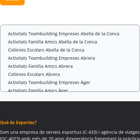
e
P
n
T
t
C
*
H
A
Activitats Teambuilding Empreses Abella de la Conca
Activitats Família Amics Abella de la Conca
Colònies Escolars Abella de la Conca
Activitats Teambuilding Empreses Abrera
Activitats Família Amics Abrera
Colònies Escolars Abrera
Activitats Teambuilding Empreses Àger
Activitats Família Amics Àger
Colònies Escolars Àger
Activitats Teambuilding Empreses Agramunt
Activitats Família Amics Agramunt
Què és Esportec?
Colònies Escolars Agramunt
Activitats Teambuilding Empreses Aguilar de Segarra
Som una empresa de serveis esportius (C-433) i agència de viatges
(GC-4023) amb més de 20 anys d’experiència fomentant la pràctica
Activitats Família Amics Aguilar de Segarra