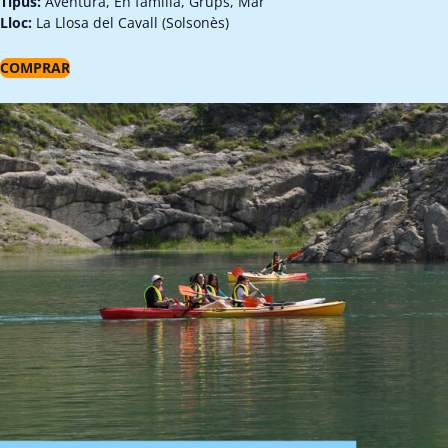
Tipus:
Aventura, En família, Grups, Mar
Lloc:
La Llosa del Cavall (Solsonès)
COMPRAR