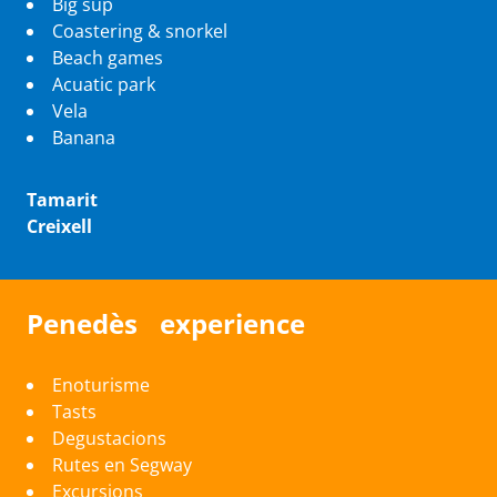
Big sup
Coastering & snorkel
Beach games
Acuatic park
Vela
Banana
Tamarit
Creixell
Penedès experience
Enoturisme
Tasts
Degustacions
Rutes en Segway
Excursions