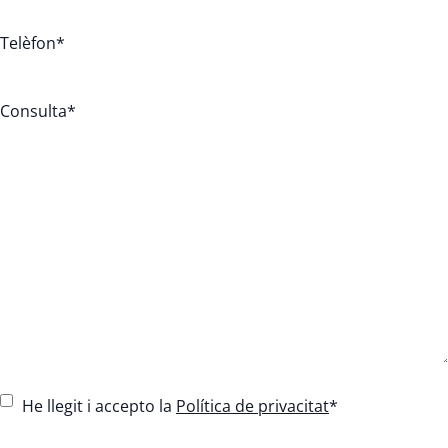
Telèfon
*
Consulta
*
C
He llegit i accepto la
Política de privacitat
*
o