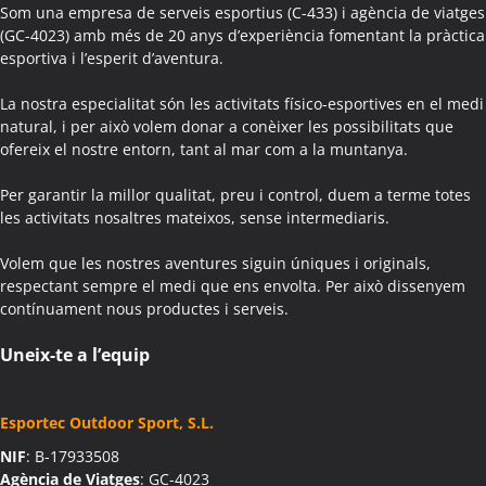
Activitats Teambuilding Empreses Aguilar de Segarra
Som una empresa de serveis esportius (C-433) i agència de viatges
(GC-4023) amb més de 20 anys d’experiència fomentant la pràctica
Activitats Família Amics Aguilar de Segarra
esportiva i l’esperit d’aventura.
Colònies Escolars Aguilar de Segarra
Activitats Teambuilding Empreses Agullana
La nostra especialitat són les activitats físico-esportives en el medi
Activitats Família Amics Agullana
natural, i per això volem donar a conèixer les possibilitats que
ofereix el nostre entorn, tant al mar com a la muntanya.
Colònies Escolars Agullana
Activitats Teambuilding Empreses Aiguafreda
Per garantir la millor qualitat, preu i control, duem a terme totes
Activitats Família Amics Aiguafreda
les activitats nosaltres mateixos, sense intermediaris.
Colònies Escolars Aiguafreda
Volem que les nostres aventures siguin úniques i originals,
Activitats Teambuilding Empreses Aiguamúrcia
respectant sempre el medi que ens envolta. Per això dissenyem
Activitats Família Amics Aiguamúrcia
contínuament nous productes i serveis.
Colònies Escolars Aiguamúrcia
Activitats Teambuilding Empreses Aiguaviva
Uneix-te a l’equip
Activitats Família Amics Aiguaviva
Colònies Escolars Aiguaviva
Esportec Outdoor Sport, S.L.
Activitats Teambuilding Empreses Aín
NIF
: B-17933508
Activitats Família Amics Aín
Agència de Viatges
: GC-4023