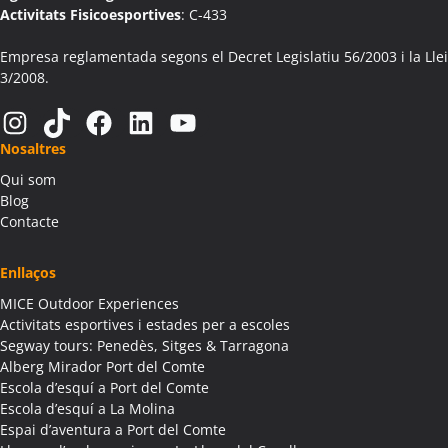
Colònies Escolars Aín
Activitats Fisicoesportives
: C-433
Activitats Teambuilding Empreses Aitona
Activitats Família Amics Aitona
Empresa reglamentada segons el Decret Legislatiu 56/2003 i la Llei
3/2008.
Colònies Escolars Aitona
Activitats Teambuilding Empreses Alàs i Cerc
Instagram
TikTok
Facebook
LinkedIn
YouTube
Activitats Família Amics Alàs i Cerc
Nosaltres
Colònies Escolars Alàs i Cerc
Qui som
Activitats Teambuilding Empreses Albagés
Blog
Activitats Família Amics Albagés
Contacte
Colònies Escolars Albagés
Activitats Teambuilding Empreses Albanyà
Enllaços
Activitats Família Amics Albanyà
MICE Outdoor Experiences
Colònies Escolars Albanyà
Activitats esportives i estades per a escoles
Activitats Teambuilding Empreses Albatàrrec
Segway tours: Penedès, Sitges & Tarragona
Alberg Mirador Port del Comte
Activitats Família Amics Albatàrrec
Escola d’esquí a Port del Comte
Colònies Escolars Albatàrrec
Escola d’esquí a La Molina
Activitats Teambuilding Empreses Albesa
Espai d’aventura a Port del Comte
Activitats Família Amics Albesa