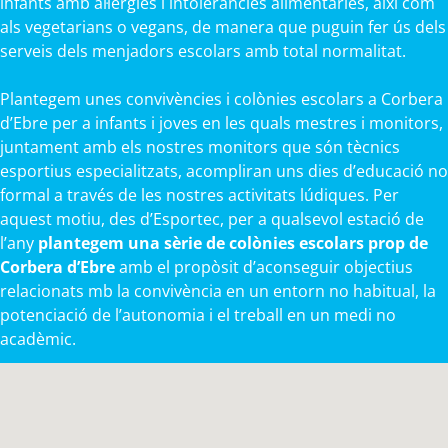
infants amb al·lèrgies i intoleràncies alimentàries, així com
als vegetarians o vegans, de manera que puguin fer ús dels
serveis dels menjadors escolars amb total normalitat.
Plantegem unes convivències i colònies escolars a Corbera
d’Ebre per a infants i joves en les quals mestres i monitors,
juntament amb els nostres monitors que són tècnics
esportius especialitzats, acompliran uns dies d’educació no
formal a través de les nostres activitats lúdiques. Per
aquest motiu, des d’Esportec, per a qualsevol estació de
l’any
plantegem una sèrie de colònies escolars prop de
Corbera d’Ebre
amb el propòsit d’aconseguir objectius
relacionats mb la convivència en un entorn no habitual, la
potenciació de l’autonomia i el treball en un medi no
acadèmic.