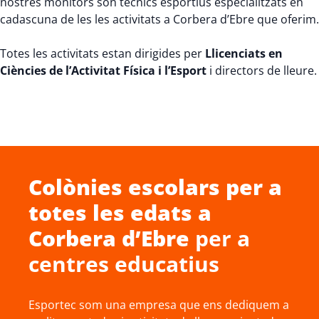
nostres monitors són tècnics esportius especialitzats en
cadascuna de les les activitats a Corbera d’Ebre que oferim.
Totes les activitats estan dirigides per
Llicenciats en
Ciències de l’Activitat Física i l’Esport
i directors de lleure.
Colònies escolars
per a
totes les edats a
Corbera d’Ebre
per a
centres educatius
Esportec som una empresa que ens dediquem a