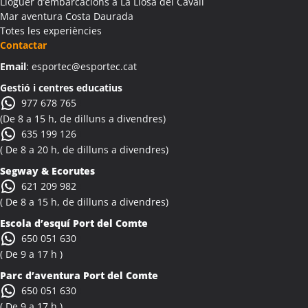
Lloguer d’embarcacions a La Llosa del Cavall
Colònies Escolars Albesa
Mar aventura Costa Daurada
Totes les experiències
Activitats Teambuilding Empreses Albi
Contactar
Activitats Família Amics Albi
Email
: esportec@esportec.cat
Colònies Escolars Albi
Activitats Teambuilding Empreses Albinyana
Gestió i centres educatius
977 678 765
Activitats Família Amics Albinyana
(De 8 a 15 h, de dilluns a divendres)
Colònies Escolars Albinyana
635 199 126
Activitats Teambuilding Empreses Albiol
( De 8 a 20 h, de dilluns a divendres)
Activitats Família Amics Albiol
Segway & Ecorutes
Colònies Escolars Albiol
621 209 982
Activitats Teambuilding Empreses Albocàsser
( De 8 a 15 h, de dilluns a divendres)
Activitats Família Amics Albocàsser
Escola d’esquí Port del Comte
Colònies Escolars Albocàsser
650 051 630
Activitats Teambuilding Empreses Albons
( De 9 a 17 h )
Activitats Família Amics Albons
Parc d’aventura Port del Comte
Colònies Escolars Albons
650 051 630
Activitats Teambuilding Empreses Alcalà de Xivert
( De 9 a 17 h )