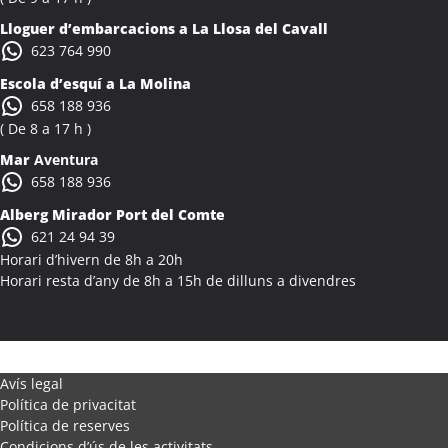
Activitats Família Amics Alcalà de Xivert
Lloguer d’embarcacions a La Llosa del Cavall
Colònies Escolars Alcalà de Xivert
623 764 990
Activitats Teambuilding Empreses Alcanar
Escola d’esquí a La Molina
Activitats Família Amics Alcanar
658 188 936
Colònies Escolars Alcanar
( De 8 a 17 h )
Activitats Teambuilding Empreses Alcanó
Mar
Aventura
Activitats Família Amics Alcanó
658 188 936
Colònies Escolars Alcanó
Alberg Mirador Port del Comte
Activitats Teambuilding Empreses Alcarràs
621 24 94 39
Activitats Família Amics Alcarràs
Horari d’hivern de 8h a 20h
Colònies Escolars Alcarràs
Horari resta d’any de 8h a 15h de dilluns a divendres
Activitats Teambuilding Empreses Alcoletge
Activitats Família Amics Alcoletge
Colònies Escolars Alcoletge
Activitats Teambuilding Empreses Alcora
Avís legal
Política de privacitat
Activitats Família Amics Alcora
Política de reserves
Colònies Escolars Alcora
Condicions d’ús de les activitats