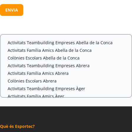
n
C
s
A
e
P
n
T
t
C
*
H
A
Activitats Teambuilding Empreses Abella de la Conca
Activitats Família Amics Abella de la Conca
Colònies Escolars Abella de la Conca
Activitats Teambuilding Empreses Abrera
Activitats Família Amics Abrera
Colònies Escolars Abrera
Activitats Teambuilding Empreses Àger
Activitats Família Amics Àger
Colònies Escolars Àger
Activitats Teambuilding Empreses Agramunt
Activitats Família Amics Agramunt
Què és Esportec?
Colònies Escolars Agramunt