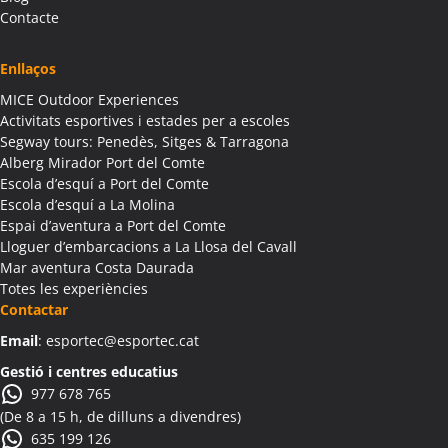
Activitats Família Amics Albagés
Contacte
Colònies Escolars Albagés
Activitats Teambuilding Empreses Albanyà
Enllaços
Activitats Família Amics Albanyà
MICE Outdoor Experiences
Colònies Escolars Albanyà
Activitats esportives i estades per a escoles
Activitats Teambuilding Empreses Albatàrrec
Segway tours: Penedès, Sitges & Tarragona
Alberg Mirador Port del Comte
Activitats Família Amics Albatàrrec
Escola d’esquí a Port del Comte
Colònies Escolars Albatàrrec
Escola d’esquí a La Molina
Activitats Teambuilding Empreses Albesa
Espai d’aventura a Port del Comte
Activitats Família Amics Albesa
Lloguer d’embarcacions a La Llosa del Cavall
Colònies Escolars Albesa
Mar aventura Costa Daurada
Totes les experiències
Activitats Teambuilding Empreses Albi
Contactar
Activitats Família Amics Albi
Email
: esportec@esportec.cat
Colònies Escolars Albi
Activitats Teambuilding Empreses Albinyana
Gestió i centres educatius
977 678 765
Activitats Família Amics Albinyana
(De 8 a 15 h, de dilluns a divendres)
Colònies Escolars Albinyana
635 199 126