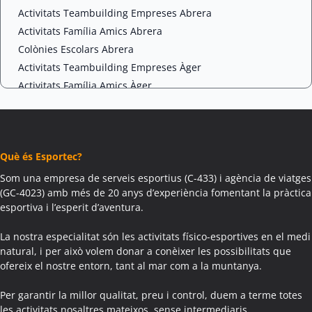
Activitats Teambuilding Empreses Abrera
Activitats Família Amics Abrera
Colònies Escolars Abrera
Activitats Teambuilding Empreses Àger
Activitats Família Amics Àger
Colònies Escolars Àger
Activitats Teambuilding Empreses Agramunt
Activitats Família Amics Agramunt
Què és Esportec?
Colònies Escolars Agramunt
Activitats Teambuilding Empreses Aguilar de Segarra
Som una empresa de serveis esportius (C-433) i agència de viatges
(GC-4023) amb més de 20 anys d’experiència fomentant la pràctica
Activitats Família Amics Aguilar de Segarra
esportiva i l’esperit d’aventura.
Colònies Escolars Aguilar de Segarra
Activitats Teambuilding Empreses Agullana
La nostra especialitat són les activitats físico-esportives en el medi
Activitats Família Amics Agullana
natural, i per això volem donar a conèixer les possibilitats que
ofereix el nostre entorn, tant al mar com a la muntanya.
Colònies Escolars Agullana
Activitats Teambuilding Empreses Aiguafreda
Per garantir la millor qualitat, preu i control, duem a terme totes
Activitats Família Amics Aiguafreda
les activitats nosaltres mateixos, sense intermediaris.