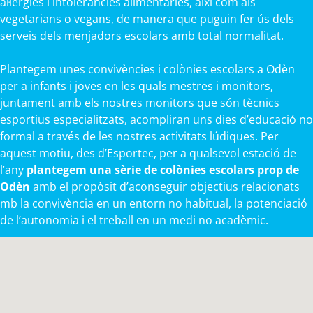
al·lèrgies i intoleràncies alimentàries, així com als
vegetarians o vegans, de manera que puguin fer ús dels
serveis dels menjadors escolars amb total normalitat.
Plantegem unes convivències i colònies escolars a Odèn
per a infants i joves en les quals mestres i monitors,
juntament amb els nostres monitors que són tècnics
esportius especialitzats, acompliran uns dies d’educació no
formal a través de les nostres activitats lúdiques. Per
aquest motiu, des d’Esportec, per a qualsevol estació de
l’any
plantegem una sèrie de colònies escolars prop de
Odèn
amb el propòsit d’aconseguir objectius relacionats
mb la convivència en un entorn no habitual, la potenciació
de l’autonomia i el treball en un medi no acadèmic.