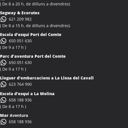
Activitats Teambuilding Empreses Albiol
( De 8 a 20 h, de dilluns a divendres)
Activitats Família Amics Albiol
Segway & Ecorutes
Colònies Escolars Albiol
621 209 982
Activitats Teambuilding Empreses Albocàsser
( De 8 a 15 h, de dilluns a divendres)
Activitats Família Amics Albocàsser
Escola d’esquí Port del Comte
Colònies Escolars Albocàsser
650 051 630
Activitats Teambuilding Empreses Albons
( De 9 a 17 h )
Activitats Família Amics Albons
Parc d’aventura Port del Comte
Colònies Escolars Albons
650 051 630
Activitats Teambuilding Empreses Alcalà de Xivert
( De 9 a 17 h )
Activitats Família Amics Alcalà de Xivert
Lloguer d’embarcacions a La Llosa del Cavall
Colònies Escolars Alcalà de Xivert
623 764 990
Activitats Teambuilding Empreses Alcanar
Escola d’esquí a La Molina
Activitats Família Amics Alcanar
658 188 936
Colònies Escolars Alcanar
( De 8 a 17 h )
Activitats Teambuilding Empreses Alcanó
Mar
Aventura
Activitats Família Amics Alcanó
658 188 936
Colònies Escolars Alcanó