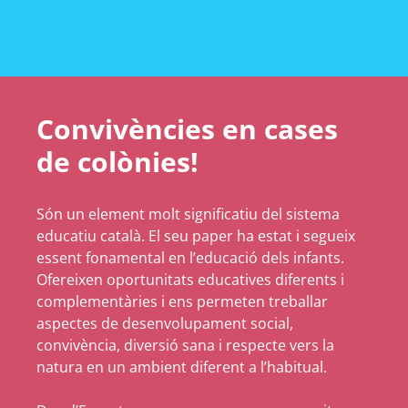
Convivències en cases
de colònies!
Són un element molt significatiu del sistema
educatiu català. El seu paper ha estat i segueix
essent fonamental en l’educació dels infants.
Ofereixen oportunitats educatives diferents i
complementàries i ens permeten treballar
aspectes de desenvolupament social,
convivència, diversió sana i respecte vers la
natura en un ambient diferent a l’habitual.