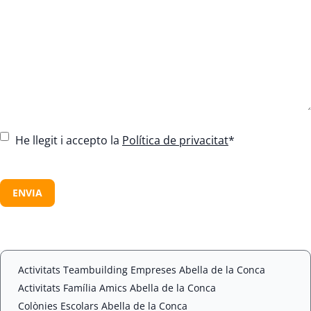
C
He llegit i accepto la
Política de privacitat
*
o
n
C
s
A
e
P
n
T
t
C
*
H
A
Activitats Teambuilding Empreses Abella de la Conca
Activitats Família Amics Abella de la Conca
Colònies Escolars Abella de la Conca