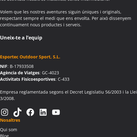
Colònies Escolars Aiguafreda
Volem que les nostres aventures siguin úniques i originals,
Activitats Teambuilding Empreses Aiguamúrcia
respectant sempre el medi que ens envolta. Per això dissenyem
Activitats Família Amics Aiguamúrcia
contínuament nous productes i serveis.
Colònies Escolars Aiguamúrcia
Activitats Teambuilding Empreses Aiguaviva
Uneix-te a l’equip
Activitats Família Amics Aiguaviva
Colònies Escolars Aiguaviva
Esportec Outdoor Sport, S.L.
Activitats Teambuilding Empreses Aín
NIF
: B-17933508
Activitats Família Amics Aín
Agència de Viatges
: GC-4023
Colònies Escolars Aín
Activitats Fisicoesportives
: C-433
Activitats Teambuilding Empreses Aitona
Activitats Família Amics Aitona
Empresa reglamentada segons el Decret Legislatiu 56/2003 i la Llei
3/2008.
Colònies Escolars Aitona
Activitats Teambuilding Empreses Alàs i Cerc
Instagram
TikTok
Facebook
LinkedIn
YouTube
Activitats Família Amics Alàs i Cerc
Nosaltres
Colònies Escolars Alàs i Cerc
Qui som
Activitats Teambuilding Empreses Albagés
Blog