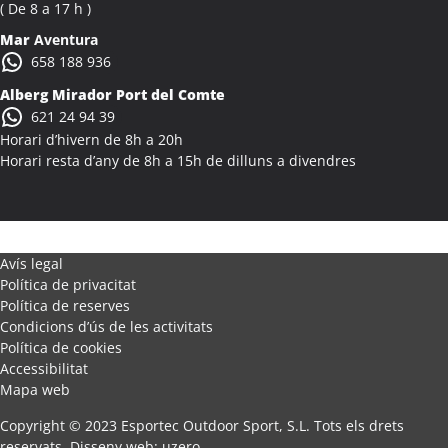
Colònies Escolars Alcanar
( De 8 a 17 h )
Activitats Teambuilding Empreses Alcanó
Mar
Aventura
Activitats Família Amics Alcanó
658 188 936
Colònies Escolars Alcanó
Alberg Mirador Port del Comte
Activitats Teambuilding Empreses Alcarràs
621 24 94 39
Activitats Família Amics Alcarràs
Horari d’hivern de 8h a 20h
Colònies Escolars Alcarràs
Horari resta d’any de 8h a 15h de dilluns a divendres
Activitats Teambuilding Empreses Alcoletge
Activitats Família Amics Alcoletge
Colònies Escolars Alcoletge
Activitats Teambuilding Empreses Alcora
Avís legal
Política de privacitat
Activitats Família Amics Alcora
Política de reserves
Colònies Escolars Alcora
Condicions d’ús de les activitats
Activitats Teambuilding Empreses Alcover
Política de cookies
Activitats Família Amics Alcover
Accessibilitat
Mapa web
Colònies Escolars Alcover
Activitats Teambuilding Empreses Alcudia de Veo
Copyright © 2023 Esportec Outdoor Sport, S.L. Tots els drets
Activitats Família Amics Alcudia de Veo
reservats.
Disseny web
:
uzero