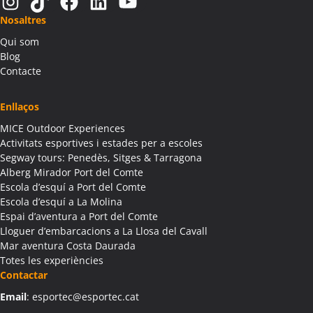
Instagram
TikTok
Facebook
LinkedIn
YouTube
Activitats Família Amics Alàs i Cerc
Nosaltres
Colònies Escolars Alàs i Cerc
Qui som
Activitats Teambuilding Empreses Albagés
Blog
Activitats Família Amics Albagés
Contacte
Colònies Escolars Albagés
Activitats Teambuilding Empreses Albanyà
Enllaços
Activitats Família Amics Albanyà
MICE Outdoor Experiences
Colònies Escolars Albanyà
Activitats esportives i estades per a escoles
Activitats Teambuilding Empreses Albatàrrec
Segway tours: Penedès, Sitges & Tarragona
Alberg Mirador Port del Comte
Activitats Família Amics Albatàrrec
Escola d’esquí a Port del Comte
Colònies Escolars Albatàrrec
Escola d’esquí a La Molina
Activitats Teambuilding Empreses Albesa
Espai d’aventura a Port del Comte
Activitats Família Amics Albesa
Lloguer d’embarcacions a La Llosa del Cavall
Colònies Escolars Albesa
Mar aventura Costa Daurada
Totes les experiències
Activitats Teambuilding Empreses Albi
Contactar
Activitats Família Amics Albi
Email
: esportec@esportec.cat
Colònies Escolars Albi