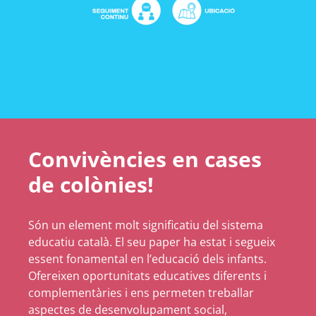
Convivències en cases
de colònies!
Són un element molt significatiu del sistema
educatiu català. El seu paper ha estat i segueix
essent fonamental en l’educació dels infants.
Ofereixen oportunitats educatives diferents i
complementàries i ens permeten treballar
aspectes de desenvolupament social,