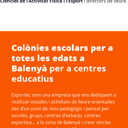
Ciències de l’Activitat Física i l’Esport
i directors de lleure.
Colònies escolars
per a
totes les edats a
Balenyà
per a centres
educatius
Esportec som una empresa que ens dediquem a
realitzar estades i activitats de lleure orientades
des d’un punt de vista pedagògic i pensat per
escoles, grups, centres d’esbarjo, centres
esportius… a la zona de Balenyà i crear vincles