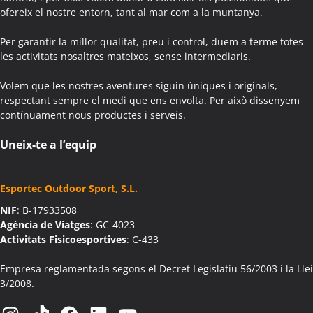
ofereix el nostre entorn, tant al mar com a la muntanya.
Colònies Escolars Agullana
Activitats Teambuilding Empreses Aiguafreda
Per garantir la millor qualitat, preu i control, duem a terme totes
Activitats Família Amics Aiguafreda
les activitats nosaltres mateixos, sense intermediaris.
Colònies Escolars Aiguafreda
Volem que les nostres aventures siguin úniques i originals,
Activitats Teambuilding Empreses Aiguamúrcia
respectant sempre el medi que ens envolta. Per això dissenyem
Activitats Família Amics Aiguamúrcia
contínuament nous productes i serveis.
Colònies Escolars Aiguamúrcia
Activitats Teambuilding Empreses Aiguaviva
Uneix-te a l’equip
Activitats Família Amics Aiguaviva
Colònies Escolars Aiguaviva
Esportec Outdoor Sport, S.L.
Activitats Teambuilding Empreses Aín
NIF
: B-17933508
Activitats Família Amics Aín
Agència de Viatges
: GC-4023
Colònies Escolars Aín
Activitats Fisicoesportives
: C-433
Activitats Teambuilding Empreses Aitona
Activitats Família Amics Aitona
Empresa reglamentada segons el Decret Legislatiu 56/2003 i la Llei
3/2008.
Colònies Escolars Aitona
Activitats Teambuilding Empreses Alàs i Cerc