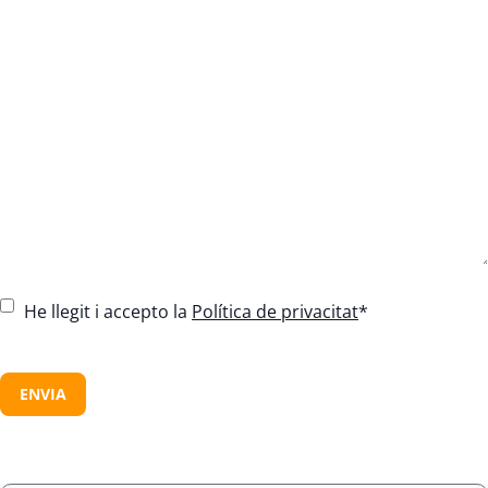
C
He llegit i accepto la
Política de privacitat
*
o
n
C
s
A
e
P
n
T
t
C