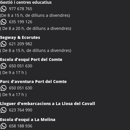
Activitats Teambuilding Empreses Albinyana
Gestió i centres educatius
977 678 765
Activitats Família Amics Albinyana
(De 8 a 15 h, de dilluns a divendres)
Colònies Escolars Albinyana
635 199 126
Activitats Teambuilding Empreses Albiol
( De 8 a 20 h, de dilluns a divendres)
Activitats Família Amics Albiol
Segway & Ecorutes
Colònies Escolars Albiol
621 209 982
Activitats Teambuilding Empreses Albocàsser
( De 8 a 15 h, de dilluns a divendres)
Activitats Família Amics Albocàsser
Escola d’esquí Port del Comte
Colònies Escolars Albocàsser
650 051 630
Activitats Teambuilding Empreses Albons
( De 9 a 17 h )
Activitats Família Amics Albons
Parc d’aventura Port del Comte
Colònies Escolars Albons
650 051 630
Activitats Teambuilding Empreses Alcalà de Xivert
( De 9 a 17 h )
Activitats Família Amics Alcalà de Xivert
Lloguer d’embarcacions a La Llosa del Cavall
Colònies Escolars Alcalà de Xivert
623 764 990
Activitats Teambuilding Empreses Alcanar
Escola d’esquí a La Molina
Activitats Família Amics Alcanar
658 188 936