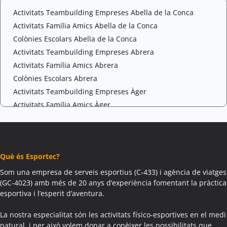
*
H
A
Activitats Teambuilding Empreses Abella de la Conca
Activitats Família Amics Abella de la Conca
Colònies Escolars Abella de la Conca
Activitats Teambuilding Empreses Abrera
Activitats Família Amics Abrera
Colònies Escolars Abrera
Activitats Teambuilding Empreses Àger
Activitats Família Amics Àger
Colònies Escolars Àger
Activitats Teambuilding Empreses Agramunt
Activitats Família Amics Agramunt
Què és Esportec?
Colònies Escolars Agramunt
Activitats Teambuilding Empreses Aguilar de Segarra
Som una empresa de serveis esportius (C-433) i agència de viatges
(GC-4023) amb més de 20 anys d’experiència fomentant la pràctica
Activitats Família Amics Aguilar de Segarra
esportiva i l’esperit d’aventura.
Colònies Escolars Aguilar de Segarra
Activitats Teambuilding Empreses Agullana
La nostra especialitat són les activitats físico-esportives en el medi
Activitats Família Amics Agullana
natural, i per això volem donar a conèixer les possibilitats que