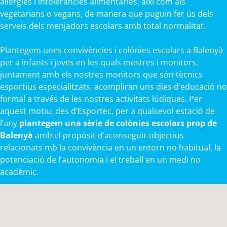
al·lèrgies i intoleràncies alimentàries, així com als
vegetarians o vegans, de manera que puguin fer ús dels
serveis dels menjadors escolars amb total normalitat.
Plantegem unes convivències i colònies escolars a Balenyà
per a infants i joves en les quals mestres i monitors,
juntament amb els nostres monitors que són tècnics
esportius especialitzats, acompliran uns dies d’educació no
formal a través de les nostres activitats lúdiques. Per
aquest motiu, des d’Esportec, per a qualsevol estació de
l’any
plantegem una sèrie de colònies escolars prop de
Balenyà
amb el propòsit d’aconseguir objectius
relacionats mb la convivència en un entorn no habitual, la
potenciació de l’autonomia i el treball en un medi no
acadèmic.