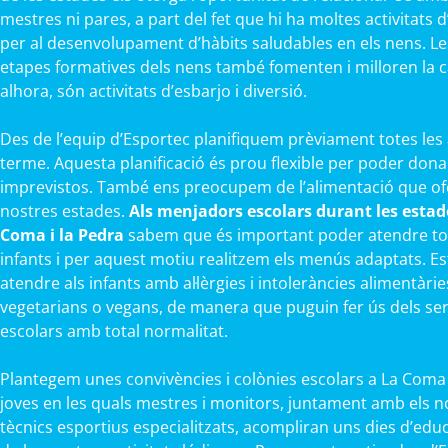
mestres ni pares, a part del fet que hi ha moltes activitats
per al desenvolupament d’hàbits saludables en els nens. Le
etapes formatives dels nens també fomenten i milloren la cap
alhora, són activitats d’esbarjo i diversió.
Des de l’equip d’Esportec planifiquem prèviament totes les 
terme. Aquesta planificació és prou flexible per poder dona
imprevistos. També ens preocupem de l’alimentació que ofe
nostres estades.
Als menjadors escolars durant les estade
Coma i la Pedra
sabem que és important poder atendre tote
infants i per aquest motiu realitzem els menús adaptats. 
atendre als infants amb al·lèrgies i intoleràncies alimentàrie
vegetarians o vegans, de manera que puguin fer ús dels se
escolars amb total normalitat.
Plantegem unes convivències i colònies escolars a La Coma i 
joves en les quals mestres i monitors, juntament amb els 
tècnics esportius especialitzats, acompliran uns dies d’edu