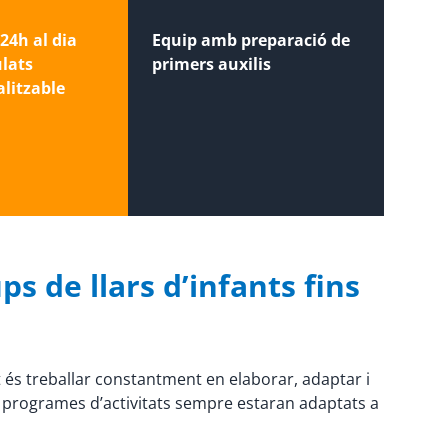
24h al dia
Equip amb preparació de
ulats
primers auxilis
litzable
s de llars d’infants fins
t és treballar constantment en elaborar, adaptar i
s programes d’activitats sempre estaran adaptats a