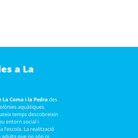
les a La
e La Coma i la Pedra
des
 colònies aquàtiques.
mateix temps descobreixin
eu entorn social i
l’escola. La realització
b adults que no són ni