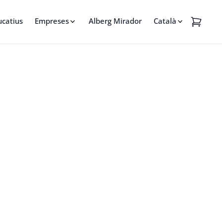
ucatius
Empreses
Alberg Mirador
Català