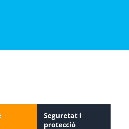
e
Seguretat i
protecció