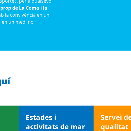
Esportec, per a qualsevol
 prop de La Coma i la
b la convivència en un
ll en un medi no
quí
Estades i
Servei d
activitats de mar
qualitat