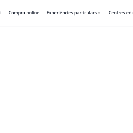
i
Compra online
Experiències particulars
Centres ed