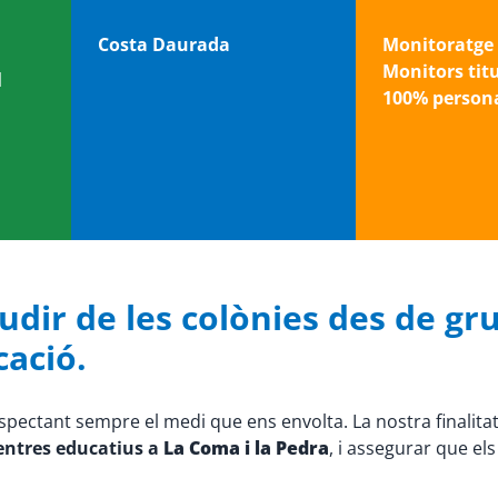
Costa Daurada
Monitoratge 
Monitors tit
l
100% persona
dir de les colònies des de grup
cació.
espectant sempre el medi que ens envolta. La nostra finalita
centres educatius a
La Coma i la Pedra
, i assegurar que el