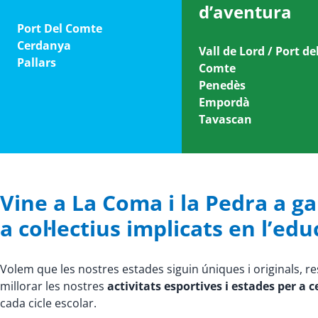
d’aventura
Port Del Comte
Cerdanya
Vall de Lord / Port de
Pallars
Comte
Penedès
Empordà
Tavascan
Vine a La Coma i la Pedra a gau
a col·lectius implicats en l’edu
Volem que les nostres estades siguin úniques i originals, r
millorar les nostres
activitats esportives i estades per a 
cada cicle escolar.