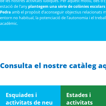
de les nostres activitats lúdiques. Per aquest motiu, des d’
estació de l’any
plantegem una sèrie de colònies escolars
Pedra
amb el propòsit d’aconseguir objectius relacionats m
entorn no habitual, la potenciació de l’autonomia i el treba
acadèmic.
Consulta el nostre catàleg a
Esquiades i
Estades i
activitats de neu
activitats