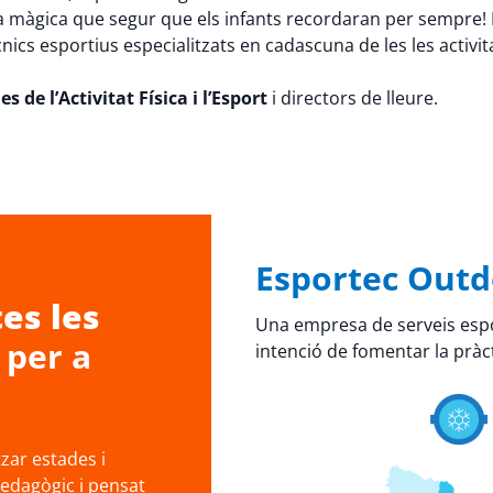
a màgica que segur que els infants recordaran per sempre! P
cnics esportius especialitzats en cadascuna de les les activi
s de l’Activitat Física i l’Esport
i directors de lleure.
Esportec Outd
es les
Una empresa de serveis espo
per a
intenció de fomentar la pràct
ar estades i
pedagògic i pensat