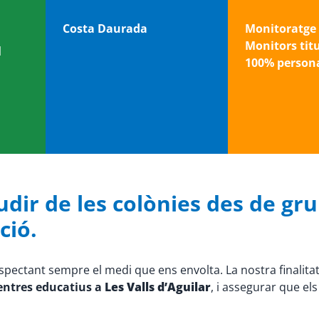
Costa Daurada
Monitoratge 
Monitors tit
l
100% persona
udir de les colònies des de grup
ció.
espectant sempre el medi que ens envolta. La nostra finalita
centres educatius a
Les Valls d’Aguilar
, i assegurar que el