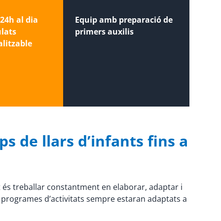
24h al dia
Equip amb preparació de
ulats
primers auxilis
litzable
s de llars d’infants fins a
t és treballar constantment en elaborar, adaptar i
s programes d’activitats sempre estaran adaptats a