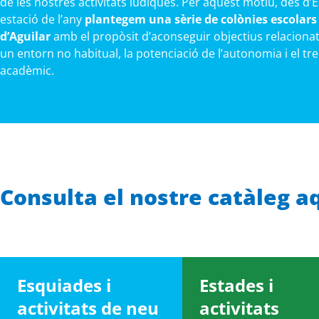
de les nostres activitats lúdiques. Per aquest motiu, des d’
estació de l’any
plantegem una sèrie de colònies escolars 
d’Aguilar
amb el propòsit d’aconseguir objectius relaciona
un entorn no habitual, la potenciació de l’autonomia i el tr
acadèmic.
Consulta el nostre catàleg a
Esquiades i
Estades i
activitats de neu
activitats