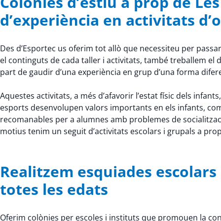
Colònies d’estiu a prop de Le
d’experiència en activitats d’oc
Des d’Esportec us oferim tot allò que necessiteu per passar 
el continguts de cada taller i activitats, també treballem
part de gaudir d’una experiència en grup d’una forma difer
Aquestes activitats, a més d’afavorir l’estat físic dels infants,
esports desenvolupen valors importants en els infants, com la 
recomanables per a alumnes amb problemes de socialitzaci
motius tenim un seguit d’activitats escolars i grupals a pro
Realitzem esquiades escolars a
totes les edats
Oferim colònies per escoles i instituts que promouen la conv