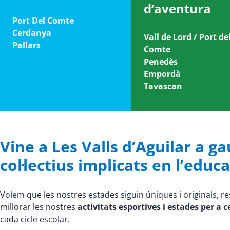
d’aventura
Port Del Comte
Cerdanya
Vall de Lord / Port de
Pallars
Comte
Penedès
Empordà
Tavascan
Vine a Les Valls d’Aguilar a ga
col·lectius implicats en l’educa
Volem que les nostres estades siguin úniques i originals, r
millorar les nostres
activitats esportives i estades per a 
cada cicle escolar.