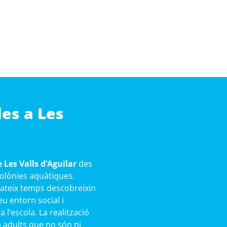
les a Les
 Les Valls d’Aguilar
des
 colònies aquàtiques.
mateix temps descobreixin
eu entorn social i
l’escola. La realització
b adults que no són ni