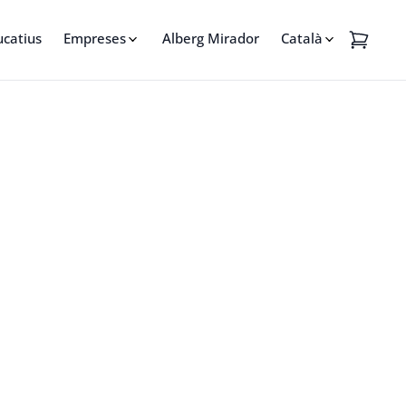
ucatius
Empreses
Alberg Mirador
Català