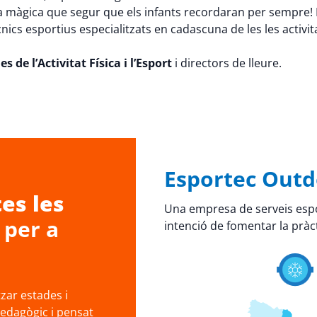
a màgica que segur que els infants recordaran per sempre! P
cnics esportius especialitzats en cadascuna de les les activit
s de l’Activitat Física i l’Esport
i directors de lleure.
Esportec Outd
es les
Una empresa de serveis espo
per a
intenció de fomentar la pràct
ar estades i
pedagògic i pensat