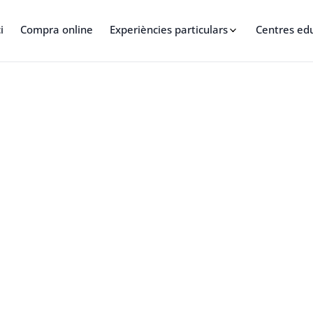
i
Compra online
Experiències particulars
Centres ed