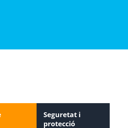
e
Seguretat i
protecció