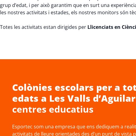
grup d’edat, i per això garantim que en surt una experiènci
les nostres activitats i estades, els nostres monitors són tè
Totes les activitats estan dirigides per
Llicenciats en Cièncie
Colònies escolars
per a tot
edats a
Les Valls d’Aguilar
centres educatius
Esportec som una empresa que ens dediquem a realitz
activitats de lleure orientades des d’un punt de vista 