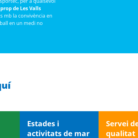
Esportec, per a qualsevol
prop de Les Valls
ts mb la convivència en
eball en un medi no
quí
Estades i
Servei d
activitats de mar
qualitat