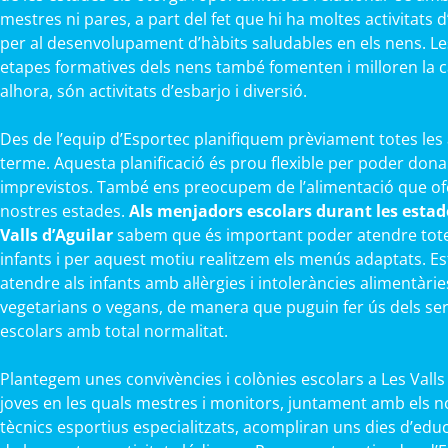
mestres ni pares, a part del fet que hi ha moltes activitats
per al desenvolupament d’hàbits saludables en els nens. Le
etapes formatives dels nens també fomenten i milloren la cap
alhora, són activitats d’esbarjo i diversió.
Des de l’equip d’Esportec planifiquem prèviament totes les 
terme. Aquesta planificació és prou flexible per poder dona
imprevistos. També ens preocupem de l’alimentació que ofe
nostres estades.
Als menjadors escolars durant les estade
Valls d’Aguilar
sabem que és important poder atendre totes
infants i per aquest motiu realitzem els menús adaptats. 
atendre als infants amb al·lèrgies i intoleràncies alimentàrie
vegetarians o vegans, de manera que puguin fer ús dels se
escolars amb total normalitat.
Plantegem unes convivències i colònies escolars a Les Valls d
joves en les quals mestres i monitors, juntament amb els 
tècnics esportius especialitzats, acompliran uns dies d’edu