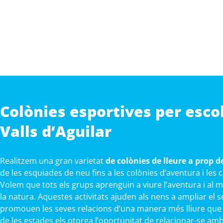
Colònies esportives per esco
Valls d’Aguilar
Realitzem una gran varietat
de colònies de lleure a prop de
de les esquiades de neu fins a les colònies d’aventura i les
Volem que tots els grups aprenguin a viure l’aventura i al 
la natura. Aquestes activitats ajuden als nens a ampliar el s
promouen les seves relacions d’una manera més lliure que a 
de les estades els otorga l’oportunitat de relacionar-se am