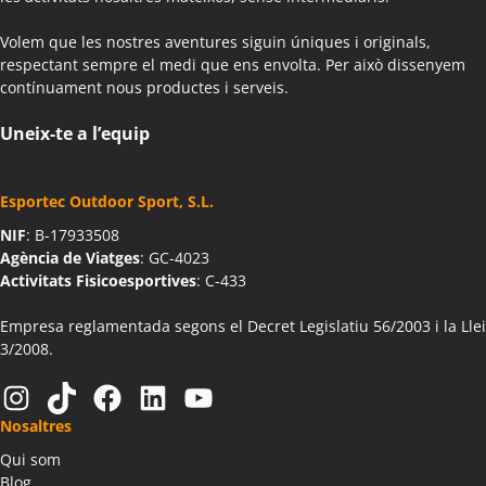
Colònies Escolars Aiguafreda
Volem que les nostres aventures siguin úniques i originals,
Activitats Teambuilding Empreses Aiguamúrcia
respectant sempre el medi que ens envolta. Per això dissenyem
Activitats Família Amics Aiguamúrcia
contínuament nous productes i serveis.
Colònies Escolars Aiguamúrcia
Activitats Teambuilding Empreses Aiguaviva
Uneix-te a l’equip
Activitats Família Amics Aiguaviva
Colònies Escolars Aiguaviva
Esportec Outdoor Sport, S.L.
Activitats Teambuilding Empreses Aín
NIF
: B-17933508
Activitats Família Amics Aín
Agència de Viatges
: GC-4023
Colònies Escolars Aín
Activitats Fisicoesportives
: C-433
Activitats Teambuilding Empreses Aitona
Activitats Família Amics Aitona
Empresa reglamentada segons el Decret Legislatiu 56/2003 i la Llei
3/2008.
Colònies Escolars Aitona
Activitats Teambuilding Empreses Alàs i Cerc
Instagram
TikTok
Facebook
LinkedIn
YouTube
Activitats Família Amics Alàs i Cerc
Nosaltres
Colònies Escolars Alàs i Cerc
Qui som
Activitats Teambuilding Empreses Albagés
Blog