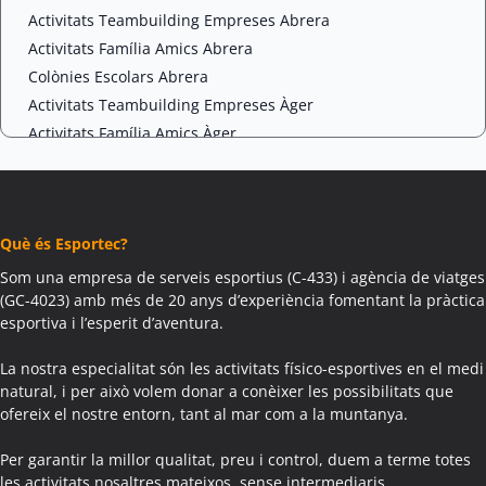
Activitats Teambuilding Empreses Abrera
Activitats Família Amics Abrera
Colònies Escolars Abrera
Activitats Teambuilding Empreses Àger
Activitats Família Amics Àger
Colònies Escolars Àger
Activitats Teambuilding Empreses Agramunt
Activitats Família Amics Agramunt
Què és Esportec?
Colònies Escolars Agramunt
Activitats Teambuilding Empreses Aguilar de Segarra
Som una empresa de serveis esportius (C-433) i agència de viatges
(GC-4023) amb més de 20 anys d’experiència fomentant la pràctica
Activitats Família Amics Aguilar de Segarra
esportiva i l’esperit d’aventura.
Colònies Escolars Aguilar de Segarra
Activitats Teambuilding Empreses Agullana
La nostra especialitat són les activitats físico-esportives en el medi
Activitats Família Amics Agullana
natural, i per això volem donar a conèixer les possibilitats que
ofereix el nostre entorn, tant al mar com a la muntanya.
Colònies Escolars Agullana
Activitats Teambuilding Empreses Aiguafreda
Per garantir la millor qualitat, preu i control, duem a terme totes
Activitats Família Amics Aiguafreda
les activitats nosaltres mateixos, sense intermediaris.