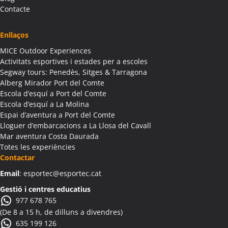
Activitats Família Amics Albagés
Contacte
Colònies Escolars Albagés
Activitats Teambuilding Empreses Albanyà
Enllaços
Activitats Família Amics Albanyà
MICE Outdoor Experiences
Colònies Escolars Albanyà
Activitats esportives i estades per a escoles
Activitats Teambuilding Empreses Albatàrrec
Segway tours: Penedès, Sitges & Tarragona
Alberg Mirador Port del Comte
Activitats Família Amics Albatàrrec
Escola d’esquí a Port del Comte
Colònies Escolars Albatàrrec
Escola d’esquí a La Molina
Activitats Teambuilding Empreses Albesa
Espai d’aventura a Port del Comte
Activitats Família Amics Albesa
Lloguer d’embarcacions a La Llosa del Cavall
Colònies Escolars Albesa
Mar aventura Costa Daurada
Totes les experiències
Activitats Teambuilding Empreses Albi
Contactar
Activitats Família Amics Albi
Email
: esportec@esportec.cat
Colònies Escolars Albi
Activitats Teambuilding Empreses Albinyana
Gestió i centres educatius
977 678 765
Activitats Família Amics Albinyana
(De 8 a 15 h, de dilluns a divendres)
Colònies Escolars Albinyana
635 199 126