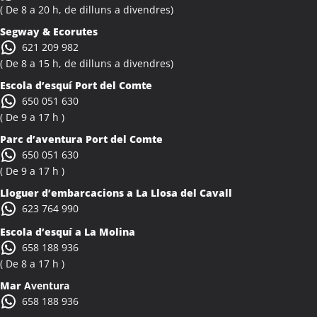
Activitats Teambuilding Empreses Albiol
( De 8 a 20 h, de dilluns a divendres)
Activitats Família Amics Albiol
Segway & Ecorutes
Colònies Escolars Albiol
621 209 982
Activitats Teambuilding Empreses Albocàsser
( De 8 a 15 h, de dilluns a divendres)
Activitats Família Amics Albocàsser
Escola d’esquí Port del Comte
Colònies Escolars Albocàsser
650 051 630
Activitats Teambuilding Empreses Albons
( De 9 a 17 h )
Activitats Família Amics Albons
Parc d’aventura Port del Comte
Colònies Escolars Albons
650 051 630
Activitats Teambuilding Empreses Alcalà de Xivert
( De 9 a 17 h )
Activitats Família Amics Alcalà de Xivert
Lloguer d’embarcacions a La Llosa del Cavall
Colònies Escolars Alcalà de Xivert
623 764 990
Activitats Teambuilding Empreses Alcanar
Escola d’esquí a La Molina
Activitats Família Amics Alcanar
658 188 936
Colònies Escolars Alcanar
( De 8 a 17 h )
Activitats Teambuilding Empreses Alcanó
Mar
Aventura
Activitats Família Amics Alcanó
658 188 936
Colònies Escolars Alcanó