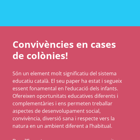
Convivències en cases
de colònies!
Són un element molt significatiu del sistema
educatiu català. El seu paper ha estat i segueix
essent fonamental en l’educació dels infants.
Ofereixen oportunitats educatives diferents i
complementàries i ens permeten treballar
aspectes de desenvolupament social,
convivència, diversió sana i respecte vers la
natura en un ambient diferent a l’habitual.