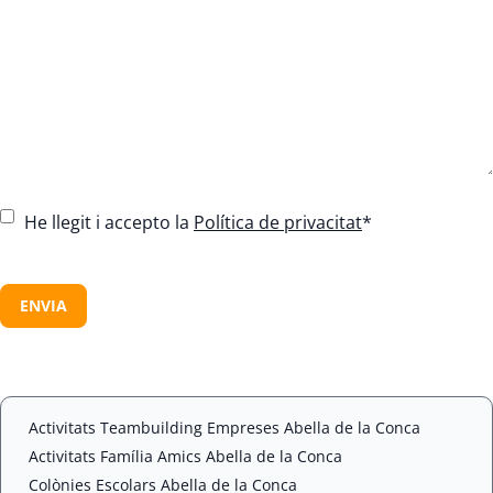
C
He llegit i accepto la
Política de privacitat
*
o
n
C
s
A
e
P
n
T
t
C
*
H
A
Activitats Teambuilding Empreses Abella de la Conca
Activitats Família Amics Abella de la Conca
Colònies Escolars Abella de la Conca