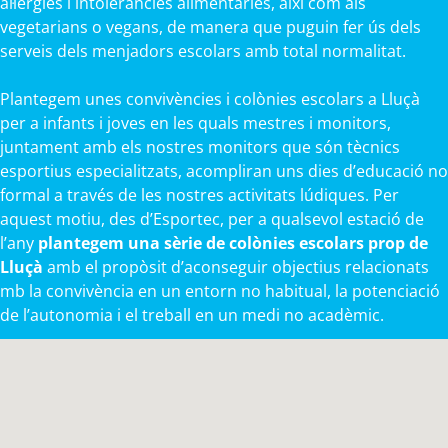
al·lèrgies i intoleràncies alimentàries, així com als
vegetarians o vegans, de manera que puguin fer ús dels
serveis dels menjadors escolars amb total normalitat.
Plantegem unes convivències i colònies escolars a Lluçà
per a infants i joves en les quals mestres i monitors,
juntament amb els nostres monitors que són tècnics
esportius especialitzats, acompliran uns dies d’educació no
formal a través de les nostres activitats lúdiques. Per
aquest motiu, des d’Esportec, per a qualsevol estació de
l’any
plantegem una sèrie de colònies escolars prop de
Lluçà
amb el propòsit d’aconseguir objectius relacionats
mb la convivència en un entorn no habitual, la potenciació
de l’autonomia i el treball en un medi no acadèmic.