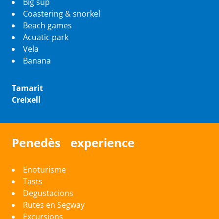
Big sup
Coastering & snorkel
Beach games
Acuatic park
Vela
Banana
Tamarit
Creixell
Penedès experience
Enoturisme
Tasts
Degustacions
Rutes en Segway
Excursions