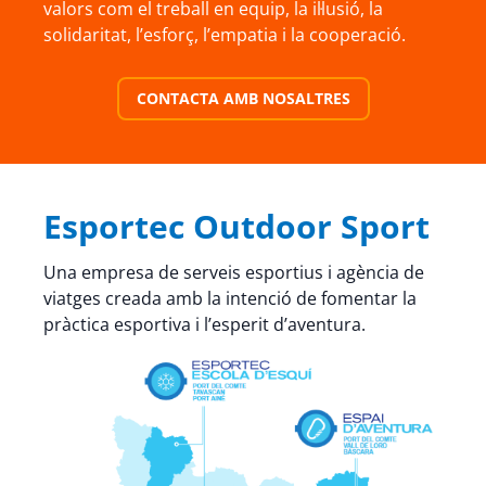
valors com el treball en equip, la il·lusió, la
solidaritat, l’esforç, l’empatia i la cooperació.
CONTACTA AMB NOSALTRES
Esportec Outdoor Sport
Una empresa de serveis esportius i agència de
viatges creada amb la intenció de fomentar la
pràctica esportiva i l’esperit d’aventura.