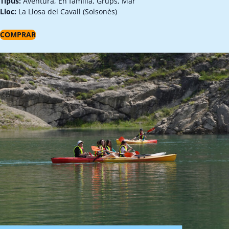
Tipus:
Aventura, En família, Grups, Mar
Lloc:
La Llosa del Cavall (Solsonès)
COMPRAR