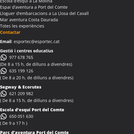
Escola d’esquí a La Molina
Espai d’aventura a Port del Comte
Lloguer d’embarcacions a La Llosa del Cavall
Mar aventura Costa Daurada
Totes les experiències
Contactar
Email
: esportec@esportec.cat
Gestió i centres educatius
977 678 765
(De 8 a 15 h, de dilluns a divendres)
635 199 126
( De 8 a 20 h, de dilluns a divendres)
Segway & Ecorutes
621 209 982
( De 8 a 15 h, de dilluns a divendres)
Escola d’esquí Port del Comte
650 051 630
( De 9 a 17 h )
Parc d’aventura Port del Comte