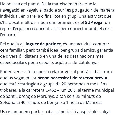
i la bellesa del pantà. De la mateixa manera que la
navegació en kayak, el paddle surf es pot gaudir de manera
individual, en parella o fins i tot en grup. Una activitat que
s’ha posat molt de moda darrerament és el
SUP ioga
, un
repte d’equilibri i concentració per connectar amb el cos i
l’entorn.
Pel que fa al
lloguer de patinet
, és una activitat cent per
cent familiar, però també ideal per grups d’amics, garantia
de diversió i distensió en una de les destinacions més
espectaculars per a esports aquàtics de Catalunya.
Podeu venir a fer esport i relaxar-vos al pantà el dia i hora
que us vagin millor
sense necessitat de reserva prèvia
,
que està restringida a grups de 20 persones o més. Ens
trobareu a la
carretera C-462 – Km 20,8
, al terme municipal
de Sant Llorenç de Morunys, a tan sols 25 minuts de
Solsona, a 40 minuts de Berga o a 1 hora de Manresa.
Us recomanem portar roba còmoda i transpirable, calçat