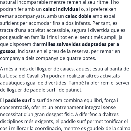
natural incomparable mentre remen al seu ritme. I ho
podran fer amb un
caiac individual
o, si prefereixen
remar acompanyats, amb un
caiac doble
amb espai
suficient per acomodar fins a dos infants. Per tant, es
tracta d’una activitat accessible, segura i divertida que es
pot gaudir en família i fins i tot en el sentit més ampli, ja
que disposem d’
armilles salvavides adaptades per a
gossos
, incloses en el preu de la reserva, per remar en
companyia dels companys de quatre potes.
A més a més del
lloguer de caiacs
, aquest estiu al pantà de
La Llosa del Cavall s’hi podran realitzar altres activitats
aquàtiques igual de divertides. També hi oferirem el servei
de
lloguer de paddle surf
i de patinet.
El
paddle surf
o surf de rem combina equilibri, força i
concentració, oferint un entrenament integral sense
necessitat d’un gran desgast físic. A diferència d’altres
disciplines més exigents, el paddle surf permet tonificar el
cos i millorar la coordinació, mentre es gaudeix de la calma