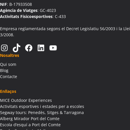
NIF
: B-17933508
Agència de Viatges
: GC-4023
Activitats Fisicoesportives
: C-433
Empresa reglamentada segons el Decret Legislatiu 56/2003 i la Llei
3/2008.
Instagram
TikTok
Facebook
LinkedIn
YouTube
Nosaltres
Qui som
Blog
Contacte
Enllaços
MICE Outdoor Experiences
Activitats esportives i estades per a escoles
Segway tours: Penedès, Sitges & Tarragona
Alberg Mirador Port del Comte
Escola d’esquí a Port del Comte