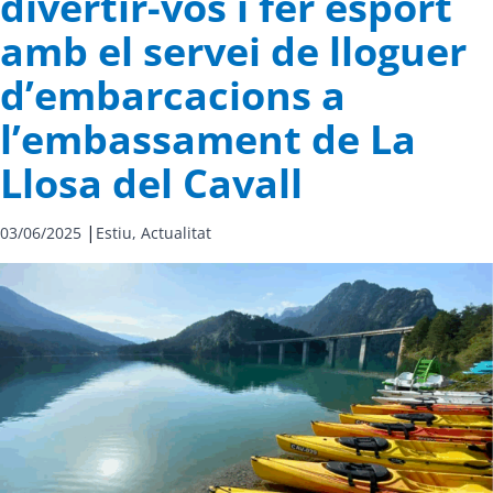
divertir-vos i fer esport
amb el servei de lloguer
d’embarcacions a
l’embassament de La
Llosa del Cavall
|
03/06/2025
Estiu,
Actualitat