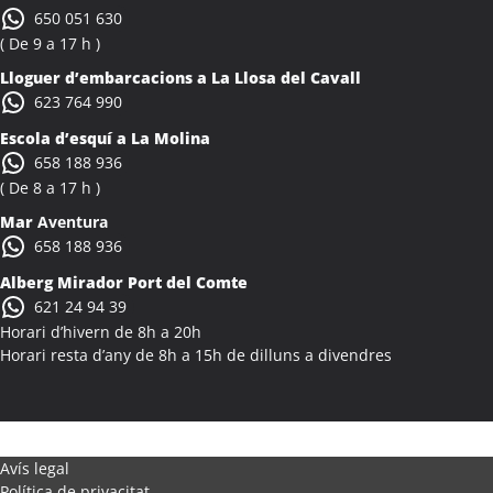
650 051 630
( De 9 a 17 h )
Lloguer d’embarcacions a La Llosa del Cavall
623 764 990
Escola d’esquí a La Molina
658 188 936
( De 8 a 17 h )
Mar
Aventura
658 188 936
Alberg Mirador Port del Comte
621 24 94 39
Horari d’hivern de 8h a 20h
Horari resta d’any de 8h a 15h de dilluns a divendres
Avís legal
Política de privacitat