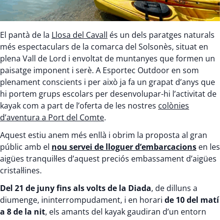
El pantà de la
Llosa del Cavall
és un dels paratges naturals
més espectaculars de la comarca del Solsonès, situat en
plena Vall de Lord i envoltat de muntanyes que formen un
paisatge imponent i serè. A Esportec Outdoor en som
plenament conscients i per això ja fa un grapat d’anys que
hi portem grups escolars per desenvolupar-hi l’activitat de
kayak com a part de l’oferta de les nostres
colònies
d’aventura a Port del Comte
.
Aquest estiu anem més enllà i obrim la proposta al gran
públic amb el
nou servei de lloguer d’embarcacions
en les
aigües tranquil·les d’aquest preciós embassament d’aigües
cristal·lines.
Del 21 de juny fins als volts de la Diada
, de dilluns a
diumenge, ininterrompudament, i en horari
de 10 del matí
a 8 de la nit
, els amants del kayak gaudiran d’un entorn