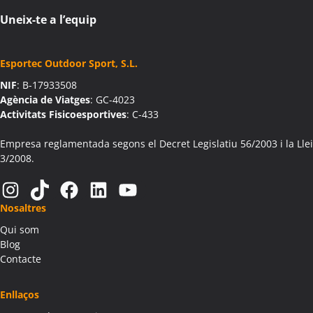
Uneix-te a l’equip
Esportec Outdoor Sport, S.L.
NIF
: B-17933508
Agència de Viatges
: GC-4023
Activitats Fisicoesportives
: C-433
Empresa reglamentada segons el Decret Legislatiu 56/2003 i la Llei
3/2008.
Instagram
TikTok
Facebook
LinkedIn
YouTube
Nosaltres
Qui som
Blog
Contacte
Enllaços