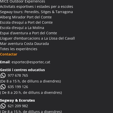
MICE Outdoor Experiences
Activitats esportives i estades per a escoles
Segway tours: Penedès, Sitges & Tarragona
Alberg Mirador Port del Comte
Escola d’esquí a Port del Comte
Escola d’esquí a La Molina
Espai d’aventura a Port del Comte
Lloguer d’embarcacions a La Llosa del Cavall
Mar aventura Costa Daurada
Totes les experiències
Contactar
Email
: esportec@esportec.cat
Gestió i centres educatius
977 678 765
(De 8 a 15 h, de dilluns a divendres)
635 199 126
( De 8 a 20 h, de dilluns a divendres)
Segway & Ecorutes
621 209 982
( De 8 a 15 h, de dilluns a divendres)