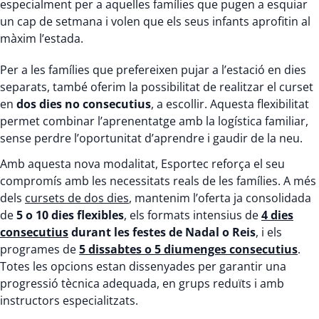
especialment per a aquelles famílies que pugen a esquiar
un cap de setmana i volen que els seus infants aprofitin al
màxim l’estada.
Per a les famílies que prefereixen pujar a l’estació en dies
separats, també oferim la possibilitat de realitzar el curset
en
dos dies no consecutius
, a escollir. Aquesta flexibilitat
permet combinar l’aprenentatge amb la logística familiar,
sense perdre l’oportunitat d’aprendre i gaudir de la neu.
Amb aquesta nova modalitat, Esportec reforça el seu
compromís amb les necessitats reals de les famílies. A més
dels
cursets de dos dies
, mantenim l’oferta ja consolidada
de
5 o 10 dies flexibles
, els formats intensius de
4 dies
consecutius
durant les festes de Nadal o Reis
, i els
programes de
5 dissabtes o 5 diumenges consecutius
.
Totes les opcions estan dissenyades per garantir una
progressió tècnica adequada, en grups reduïts i amb
instructors especialitzats.