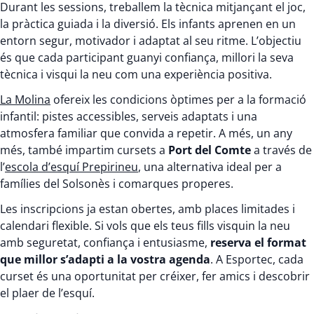
Durant les sessions, treballem la tècnica mitjançant el joc,
la pràctica guiada i la diversió. Els infants aprenen en un
entorn segur, motivador i adaptat al seu ritme. L’objectiu
és que cada participant guanyi confiança, millori la seva
tècnica i visqui la neu com una experiència positiva.
La Molina
ofereix les condicions òptimes per a la formació
infantil: pistes accessibles, serveis adaptats i una
atmosfera familiar que convida a repetir. A més, un any
més, també impartim cursets a
Port del Comte
a través de
l’
escola d’esquí Prepirineu
, una alternativa ideal per a
famílies del Solsonès i comarques properes.
Les inscripcions ja estan obertes, amb places limitades i
calendari flexible. Si vols que els teus fills visquin la neu
amb seguretat, confiança i entusiasme,
reserva el format
que millor s’adapti a la vostra agenda
. A Esportec, cada
curset és una oportunitat per créixer, fer amics i descobrir
el plaer de l’esquí.