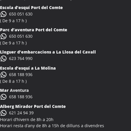
Escola d’esquí Port del Comte
650 051 630
( De 9 a 17 h )
Parc d’aventura Port del Comte
650 051 630
( De 9 a 17 h )
Lloguer d’embarcacions a La Llosa del Cavall
623 764 990
Escola d’esquí a La Molina
658 188 936
( De 8 a 17 h )
Mar
Aventura
658 188 936
Alberg Mirador Port del Comte
621 24 94 39
Horari d’hivern de 8h a 20h
Horari resta d’any de 8h a 15h de dilluns a divendres