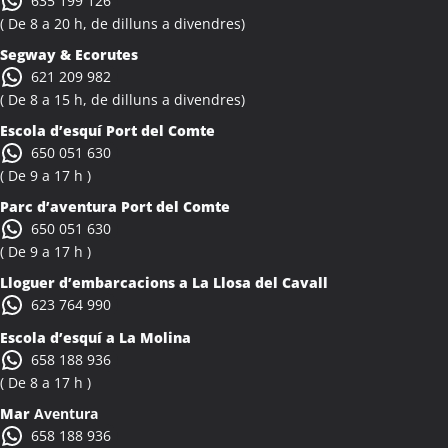
635 199 126
( De 8 a 20 h, de dilluns a divendres)
Segway & Ecorutes
621 209 982
( De 8 a 15 h, de dilluns a divendres)
Escola d’esquí Port del Comte
650 051 630
( De 9 a 17 h )
Parc d’aventura Port del Comte
650 051 630
( De 9 a 17 h )
Lloguer d’embarcacions a La Llosa del Cavall
623 764 990
Escola d’esquí a La Molina
658 188 936
( De 8 a 17 h )
Mar
Aventura
658 188 936