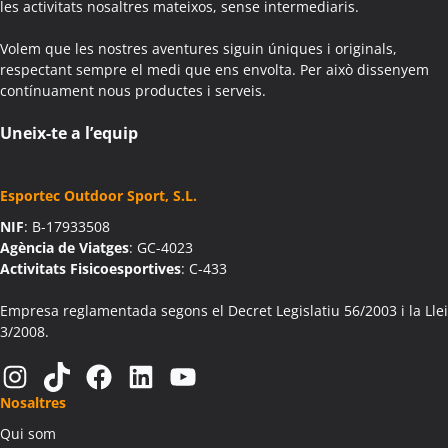
les activitats nosaltres mateixos, sense intermediaris.
Volem que les nostres aventures siguin úniques i originals,
respectant sempre el medi que ens envolta. Per això dissenyem
contínuament nous productes i serveis.
Uneix-te a l’equip
Esportec Outdoor Sport, S.L.
NIF
: B-17933508
Agència de Viatges
: GC-4023
Activitats Fisicoesportives
: C-433
Empresa reglamentada segons el Decret Legislatiu 56/2003 i la Llei
3/2008.
Instagram
TikTok
Facebook
LinkedIn
YouTube
Nosaltres
Qui som