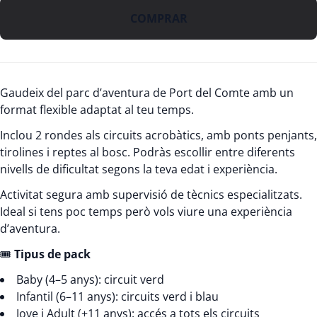
COMPRAR
Gaudeix del parc d’aventura de Port del Comte amb un
format flexible adaptat al teu temps.
Inclou 2 rondes als circuits acrobàtics, amb ponts penjants,
tirolines i reptes al bosc. Podràs escollir entre diferents
nivells de dificultat segons la teva edat i experiència.
Activitat segura amb supervisió de tècnics especialitzats.
Ideal si tens poc temps però vols viure una experiència
d’aventura.
🎟️
Tipus de pack
Baby (4–5 anys): circuit verd
Infantil (6–11 anys): circuits verd i blau
Jove i Adult (+11 anys): accés a tots els circuits