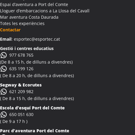
Espai d’aventura a Port del Comte
Lloguer d’embarcacions a La Llosa del Cavall
Mar aventura Costa Daurada
Totes les experiències
Contactar
Email
: esportec@esportec.cat
Gestió i centres educatius
977 678 765
(De 8 a 15 h, de dilluns a divendres)
635 199 126
( De 8 a 20 h, de dilluns a divendres)
Segway & Ecorutes
621 209 982
( De 8 a 15 h, de dilluns a divendres)
Escola d’esquí Port del Comte
650 051 630
( De 9 a 17 h )
Parc d’aventura Port del Comte