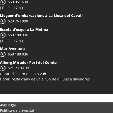
650 051 630
( De 9 a 17 h )
Lloguer d’embarcacions a La Llosa del Cavall
623 764 990
Escola d’esquí a La Molina
658 188 936
( De 8 a 17 h )
Mar
Aventura
658 188 936
Alberg Mirador Port del Comte
621 24 94 39
Horari d’hivern de 8h a 20h
Horari resta d’any de 8h a 15h de dilluns a divendres
Avís legal
Política de privacitat