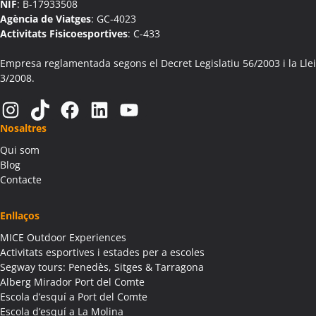
NIF
: B-17933508
Agència de Viatges
: GC-4023
Activitats Fisicoesportives
: C-433
Empresa reglamentada segons el Decret Legislatiu 56/2003 i la Llei
3/2008.
Instagram
TikTok
Facebook
LinkedIn
YouTube
Nosaltres
Qui som
Blog
Contacte
Enllaços
MICE Outdoor Experiences
Activitats esportives i estades per a escoles
Segway tours: Penedès, Sitges & Tarragona
Alberg Mirador Port del Comte
Escola d’esquí a Port del Comte
Escola d’esquí a La Molina