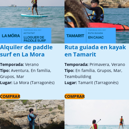
Alquiler de paddle
Ruta guiada en kayak
surf en La Mora
en Tamarit
Temporada:
Verano
Temporada:
Primavera, Verano
Tipo:
Aventura, En família,
Tipo:
En família, Grupos, Mar,
Grupos, Mar
Teambuilding
Lugar:
La Mora (Tarragonès)
Lugar:
Tamarit (Tarragonès)
COMPRAR
COMPRAR