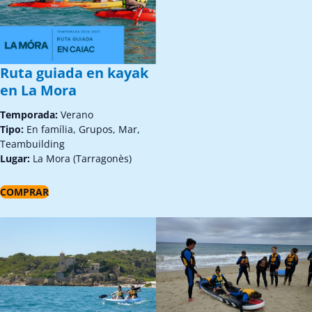
Ruta guiada en kayak
en La Mora
Temporada:
Verano
Tipo:
En família, Grupos, Mar,
Teambuilding
Lugar:
La Mora (Tarragonès)
COMPRAR