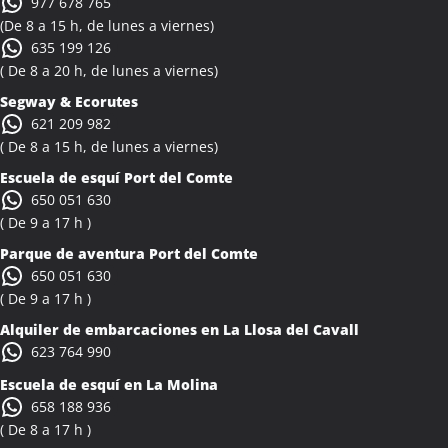
977 678 765
(De 8 a 15 h, de lunes a viernes)
635 199 126
( De 8 a 20 h, de lunes a viernes)
Segway & Ecorutes
621 209 982
( De 8 a 15 h, de lunes a viernes)
Escuela de esquí
Port del Comte
650 051 630
( De 9 a 17 h )
Parque de aventura Port del Comte
650 051 630
( De 9 a 17 h )
Alquiler de embarcaciones en La Llosa del Cavall
623 764 990
Escuela de esquí en La Molina
658 188 936
( De 8 a 17 h )