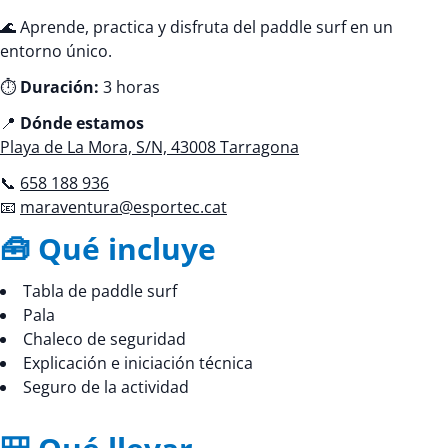
🌊 Aprende, practica y disfruta del paddle surf en un
entorno único.
⏱️
Duración:
3 horas
📍
Dónde estamos
Playa de La Mora, S/N, 43008 Tarragona
📞
658 188 936
📧
maraventura@esportec.cat
🧰 Qué incluye
Tabla de paddle surf
Pala
Chaleco de seguridad
Explicación e iniciación técnica
Seguro de la actividad