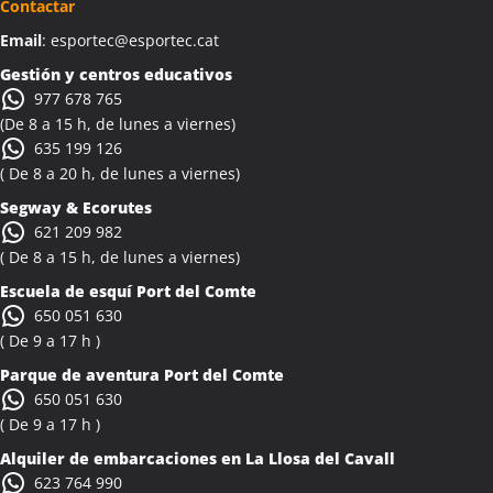
Contactar
Email
: esportec@esportec.cat
Gestión y centros educativos
977 678 765
(De 8 a 15 h, de lunes a viernes)
635 199 126
( De 8 a 20 h, de lunes a viernes)
Segway & Ecorutes
621 209 982
( De 8 a 15 h, de lunes a viernes)
Escuela de esquí
Port del Comte
650 051 630
( De 9 a 17 h )
Parque de aventura Port del Comte
650 051 630
( De 9 a 17 h )
Alquiler de embarcaciones en La Llosa del Cavall
623 764 990