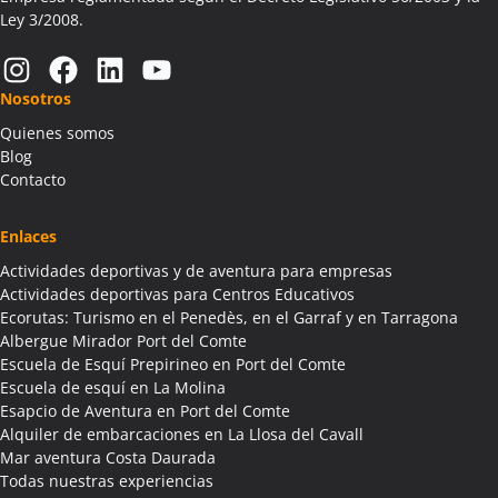
Ley 3/2008.
Instagram
Facebook
LinkedIn
YouTube
Nosotros
Quienes somos
Blog
Contacto
Enlaces
Actividades deportivas y de aventura para empresas
Actividades deportivas para Centros Educativos
Ecorutas: Turismo en el Penedès, en el Garraf y en Tarragona
Albergue Mirador Port del Comte
Escuela de Esquí Prepirineo en Port del Comte
Escuela de esquí en La Molina
Esapcio de Aventura en Port del Comte
Alquiler de embarcaciones en La Llosa del Cavall
Mar aventura Costa Daurada
Todas nuestras experiencias