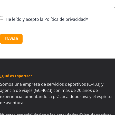
C
He leído y acepto la
Política de privacidad
*
o
n
C
s
A
e
P
n
T
t
C
*
H
A
¿Qué es Esportec?
Somos una empresa de servicios deportivos (C-433) y
agencia de viajes (GC-4023) con más de 20 años de
experiencia fomentando la práctica deportiva y el espíritu
de aventura.