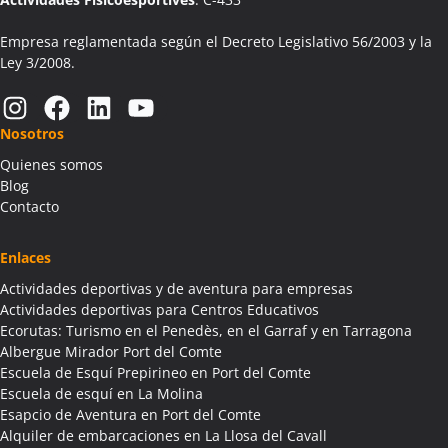
Empresa reglamentada según el Decreto Legislativo 56/2003 y la
Ley 3/2008.
Instagram
Facebook
LinkedIn
YouTube
Nosotros
Quienes somos
Blog
Contacto
Enlaces
Actividades deportivas y de aventura para empresas
Actividades deportivas para Centros Educativos
Ecorutas: Turismo en el Penedès, en el Garraf y en Tarragona
Albergue Mirador Port del Comte
Escuela de Esquí Prepirineo en Port del Comte
Escuela de esquí en La Molina
Esapcio de Aventura en Port del Comte
Alquiler de embarcaciones en La Llosa del Cavall