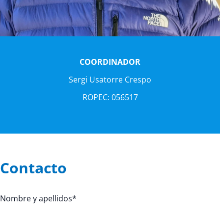
COORDINADOR
Sergi Usatorre Crespo
ROPEC: 056517
Contacto
Nombre y apellidos
*