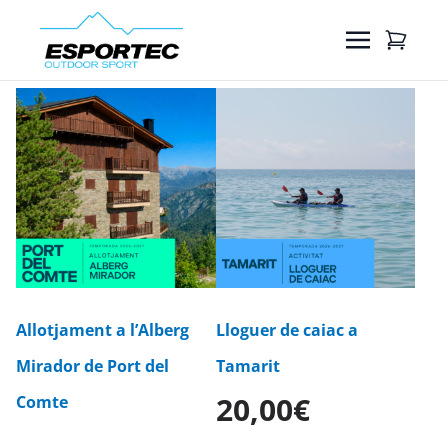
S'estan mostrant 15 resultats
Allotjament a l’Alberg
Lloguer de caiac a
Mirador de Port del
Tamarit
20,00
€
Comte