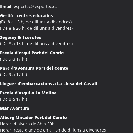
Email
: esportec@esportec.cat
Gestió i centres educatius
(De 8 a 15 h, de dilluns a divendres)
( De 8 a 20 h, de dilluns a divendres)
Segway & Ecorutes
( De 8 a 15 h, de dilluns a divendres)
Escola d’esquí Port del Comte
( De 9 a 17 h )
Parc d'aventura Port del Comte
( De 9 a 17 h )
Lloguer d'embarcacions a La Llosa del Cavall
Escola d’esquí a La Molina
( De 8 a 17 h )
Mar
Aventura
Alberg Mirador Port del Comte
Horari d'hivern de 8h a 20h
Horari resta d'any de 8h a 15h de dilluns a divendres