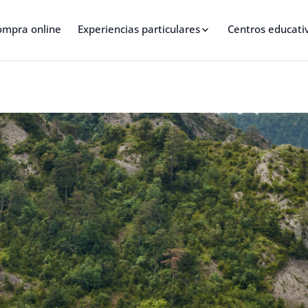
s de verano en Port del C
ompra online
Experiencias particulares
Centros educati