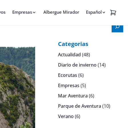
omte
vos
Empresas
Albergue Mirador
Español
Cerca
Categorias
Actualidad
(48)
Diario de invierno
(14)
Ecorutas
(6)
Empresas
(5)
Mar Aventura
(6)
Parque de Aventura
(10)
Verano
(6)