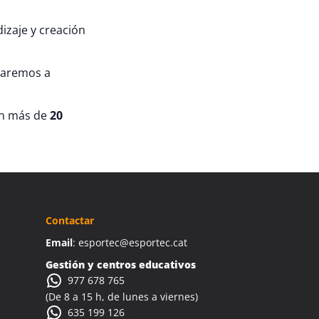
izaje y creación
daremos a
Con más de
20
Contactar
Email
: esportec@esportec.cat
Gestión y centros educativos
977 678 765
(De 8 a 15 h, de lunes a viernes)
635 199 126