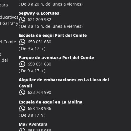
( De 8 a 20 h, de lunes a viernes)
para
Segway & Ecorutes
Educativos
621 209 982
l Garraf y
( De 8 a 15 h, de lunes a viernes)
Escuela de esquí
Port del Comte
el Comte
650 051 630
( De 9 a 17 h )
e
Parque de aventura Port del Comte
 del
650 051 630
( De 9 a 17 h )
Alquiler de embarcaciones en La Llosa del
Cavall
623 764 990
Escuela de esquí en La Molina
658 188 936
( De 8 a 17 h )
Mar
Aventura
658 188 936