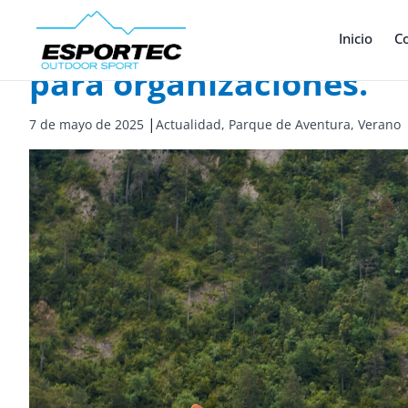
Actividades y estancia
Inicio
C
para organizaciones.
|
7 de mayo de 2025
Actualidad,
Parque de Aventura,
Verano